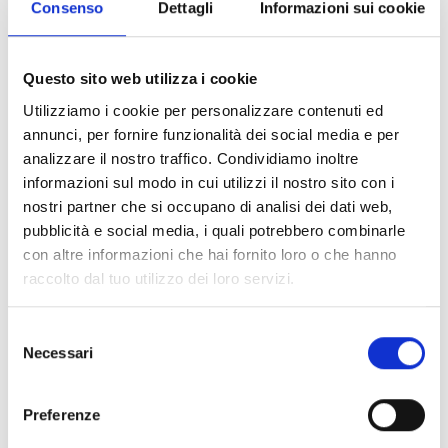
Consenso
Dettagli
Informazioni sui cookie
Discovery Marine
Questo sito web utilizza i cookie
Utilizziamo i cookie per personalizzare contenuti ed
annunci, per fornire funzionalità dei social media e per
analizzare il nostro traffico. Condividiamo inoltre
informazioni sul modo in cui utilizzi il nostro sito con i
nostri partner che si occupano di analisi dei dati web,
Interessato a questo prodotto?
pubblicità e social media, i quali potrebbero combinarle
con altre informazioni che hai fornito loro o che hanno
raccolto dal tuo utilizzo dei loro servizi.
Richiedi
Trova un
Selezione
maggiori
distributore
Necessari
del
informazioni
Inim
consenso
Preferenze
CONTATTACI
TROVALO