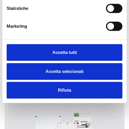
ORA
Statistiche
Marketing
ESPLORA LE ALTRE
Accetta tutti
CATEGORIE
Accetta selezionati
Rifiuta