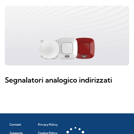
Segnalatori analogico indirizzati
Contatti
Privacy Policy
Supporto
Cookie Policy