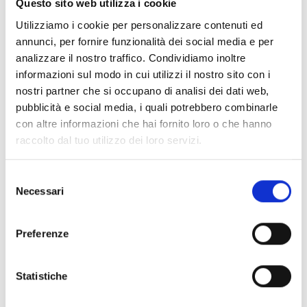
Questo sito web utilizza i cookie
Utilizziamo i cookie per personalizzare contenuti ed
annunci, per fornire funzionalità dei social media e per
Interessato a questo prodotto?
analizzare il nostro traffico. Condividiamo inoltre
informazioni sul modo in cui utilizzi il nostro sito con i
nostri partner che si occupano di analisi dei dati web,
Richiedi
Trova un
pubblicità e social media, i quali potrebbero combinarle
con altre informazioni che hai fornito loro o che hanno
maggiori
distributore
raccolto dal tuo utilizzo dei loro servizi.
informazioni
Inim
Selezione
Necessari
del
CONTATTACI
TROVALO
consenso
ORA
Preferenze
Statistiche