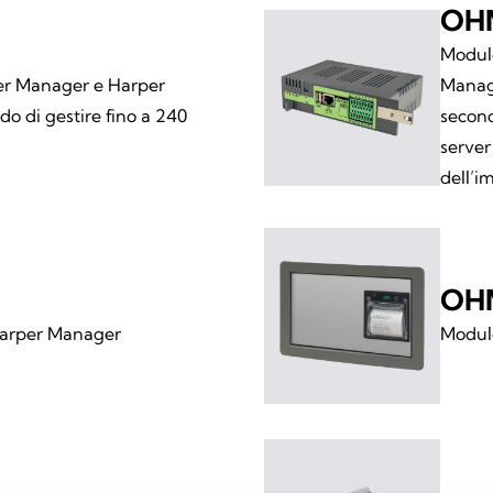
OH
Modulo
er Manager e Harper
Manage
o di gestire fino a 240
secon
server
dell’i
OH
Harper Manager
Modul