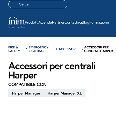
Prodotti
Azienda
Partner
Contattaci
Blog
Formazione
FIRE &
EMERGENCY
ACCESSORI PER
chevron_right
chevron_right
ACCESSORI
chevron_right
SAFETY
LIGHTING
CENTRALI HARPER
Accessori per centrali
Harper
COMPATIBILE CON
Harper Manager
Harper Manager XL