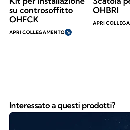
Kit per installazione
Scatola p
su controsoffitto
OHBRI
OHFCK
APRI COLLEG
APRI COLLEGAMENTO
south_east
Interessato a questi prodotti?