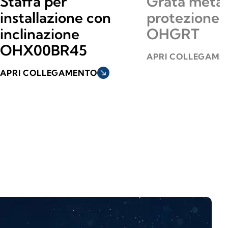
Staffa per
Grata metall
installazione con
protezione 
inclinazione
OHGRT
OHX00BR45
APRI COLLEGAME
APRI COLLEGAMENTO
south_east