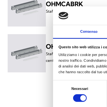
OHMCABRK
Staffe per fissaggio rack 19” per 
Consenso
OHMCABSP
Questo sito web utilizza i c
Staffe distanziali con passaggio ca
Utilizziamo i cookie per perso
centrale Harper Manager
nostro traffico. Condividiamo 
di analisi dei dati web, pubbl
che hanno raccolto dal tuo uti
Selezione
Necessari
del
consenso