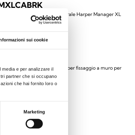
MXLCABRK
 per fissaggio rack 19” per centrale Harper Manager XL
Informazioni sui cookie
MXLCABSP
 distanziali con passaggio cavi per fissaggio a muro per
l media e per analizzare il
ale Harper Manager XL
ostri partner che si occupano
azioni che hai fornito loro o
Marketing