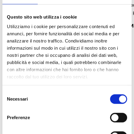
Modulo 2-LOOP per centrale Harper
Modulo Web Server 
Manager e Harper Manager XL
Harper Manager e 
Questo sito web utilizza i cookie
APRI COLLEGAMENTO
south_east
APRI COLLEGA
Utilizziamo i cookie per personalizzare contenuti ed
annunci, per fornire funzionalità dei social media e per
analizzare il nostro traffico. Condividiamo inoltre
informazioni sul modo in cui utilizzi il nostro sito con i
nostri partner che si occupano di analisi dei dati web,
arrow_back
arrow_forward
pubblicità e social media, i quali potrebbero combinarle
con altre informazioni che hai fornito loro o che hanno
raccolto dal tuo utilizzo dei loro servizi.
Questo prodotto è disponibile nelle seguenti
Selezione
versioni
Necessari
del
consenso
Preferenze
HPMNG