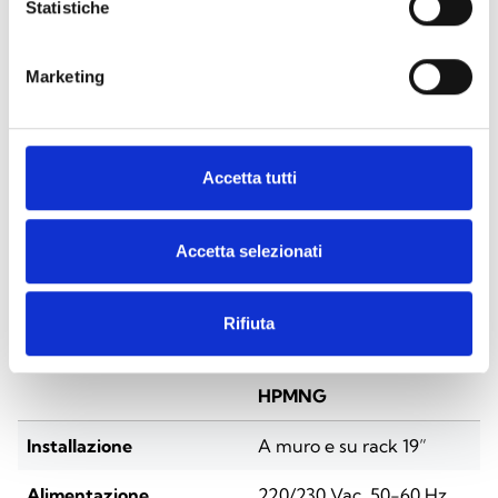
Statistiche
Centrale Harper Manager con un
modulo 2-Loop incluso
Marketing
Accetta tutti
SPECIFICHE
DOCUMENTAZIONE
Accetta selezionati
Specifiche tecniche
Rifiuta
HPMNG
Installazione
A muro e su rack 19”
Alimentazione
220/230 Vac, 50-60 Hz