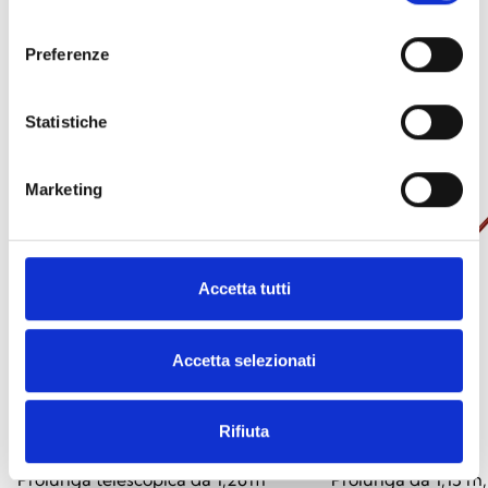
consenso
Preferenze
Statistiche
Marketing
Accetta tutti
Accetta selezionati
SOLO100
SOLO101
Rifiuta
Prolunga telescopica da 1,26 m
Prolunga da 1,13 m