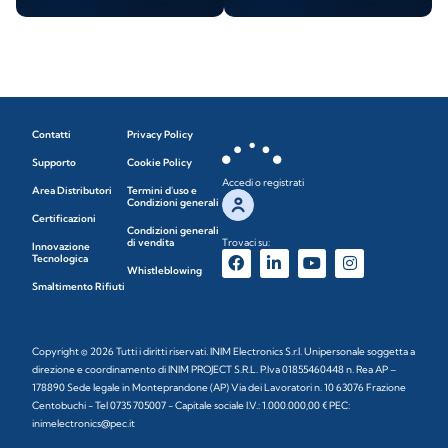
Contatti
Privacy Policy
Supporto
Cookie Policy
Accedi o registrati
Area Distributori
Termini d'uso e
Condizioni generali
Certificazioni
Condizioni generali
di vendita
Trovaci su:
Innovazione
Tecnologica
Whistleblowing
Smaltimento Rifiuti
Copyright © 2026 Tutti i diritti riservati. INIM Electronics S.r.l. Unipersonale soggetta a
direzione e coordinamento di INIM PROJECT S.R.L. P.Iva 01855460448 n. Rea AP –
178890 Sede legale in Monteprandone (AP) Via dei Lavoratori n. 10 63076 Frazione
Centobuchi - Tel 0735 705007 - Capitale sociale I.V.: 1.000.000,00 € PEC:
inimelectronics@pec.it