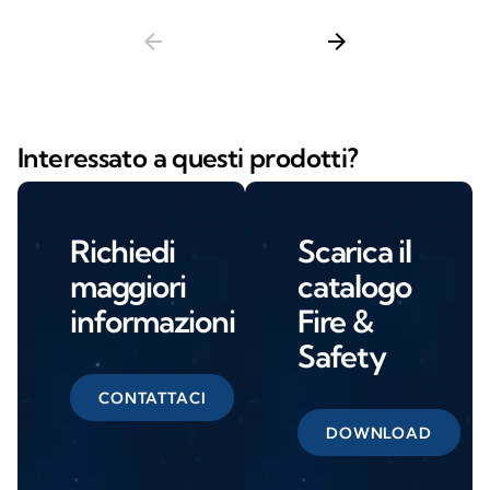
arrow_back
arrow_forward
Interessato a questi prodotti?
Richiedi
Scarica il
maggiori
catalogo
informazioni
Fire &
Safety
CONTATTACI
DOWNLOAD