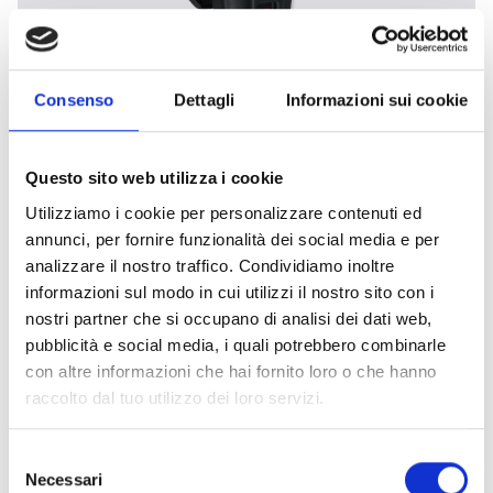
Consenso
Dettagli
Informazioni sui cookie
SOLO 461: tester per rivelatori di
temperatura a batteria
Questo sito web utilizza i cookie
Apparecchio per il test funzionale dei rivelatori di
Utilizziamo i cookie per personalizzare contenuti ed
temperatura, funzionante a batteria permette di
annunci, per fornire funzionalità dei social media e per
verificare il funzionamento dei rivelatori in
analizzare il nostro traffico. Condividiamo inoltre
maniera rapida ed efficace. Abbinato alle
informazioni sul modo in cui utilizzi il nostro sito con i
prolunghe telescopiche permette di eseguire il
nostri partner che si occupano di analisi dei dati web,
test dei rivelatori posizionati fino a 9m di altezza.
pubblicità e social media, i quali potrebbero combinarle
con altre informazioni che hai fornito loro o che hanno
raccolto dal tuo utilizzo dei loro servizi.
Selezione
ACCESSORI E INTEGRAZIONI
Necessari
del