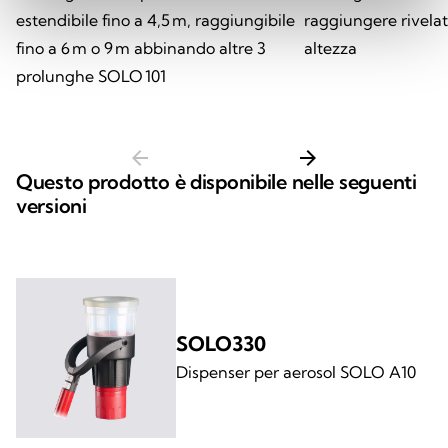
estendibile fino a 4,5 m, raggiungibile
raggiungere rivelat
fino a 6 m o 9 m abbinando altre 3
altezza
prolunghe SOLO 101
arrow_back
arrow_forward
Questo prodotto è disponibile nelle seguenti
versioni
SOLO330
Dispenser per aerosol SOLO A10