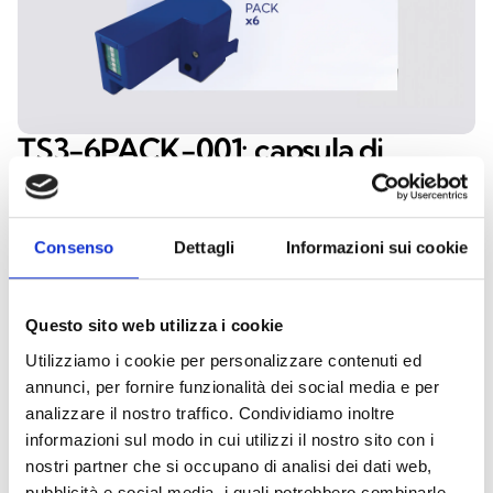
TS3-6PACK-001: capsula di
ricambio per generazione fumo
Produce uno stimolo non tossico per i rivelatori di
fumo, ideale per test sicuri ed efficaci. Ogni
Consenso
Dettagli
Informazioni sui cookie
capsula consente di effettuare da 500 a 1000
verifiche, assicurando lunga durata e prestazioni
Questo sito web utilizza i cookie
costanti.
Utilizziamo i cookie per personalizzare contenuti ed
annunci, per fornire funzionalità dei social media e per
analizzare il nostro traffico. Condividiamo inoltre
informazioni sul modo in cui utilizzi il nostro sito con i
Questo prodotto è disponibile nelle seguenti
nostri partner che si occupano di analisi dei dati web,
versioni
pubblicità e social media, i quali potrebbero combinarle