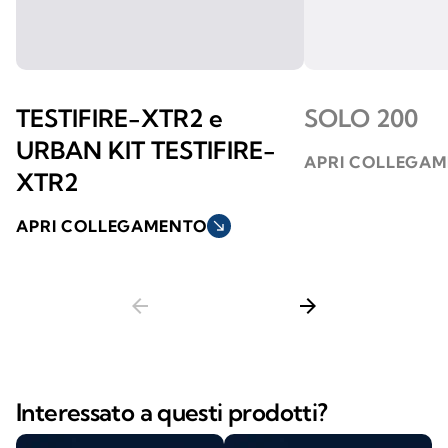
TESTIFIRE-XTR2 e
SOLO 200
URBAN KIT TESTIFIRE-
APRI COLLEGA
XTR2
APRI COLLEGAMENTO
south_east
arrow_back
arrow_forward
Interessato a questi prodotti?