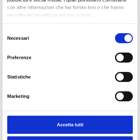
con altre informazioni che hai fornito loro o che hanno
raccolto dal tuo utilizzo dei loro servizi.
Selezione
Necessari
del
ES3-12PACK-001
consenso
Cartuccia fumo per SOLO365
Preferenze
Statistiche
TS3-6PACK-001
Marketing
Capsula di ricambio per la
generazione del fumo
Accetta tutti