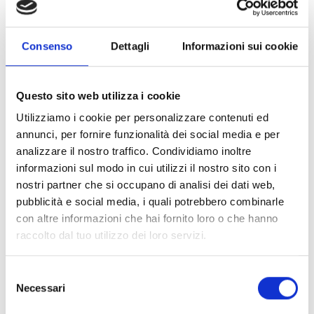
Gestione DNS dinamico
✓
Gestione di più
fino a 10
Consenso
Dettagli
Informazioni sui cookie
connessioni
contemporanee
Questo sito web utilizza i cookie
Comunicatore digitale con
✓
Utilizziamo i cookie per personalizzare contenuti ed
protocollo SIA-IP per
annunci, per fornire funzionalità dei social media e per
centrali di vigilanza
analizzare il nostro traffico. Condividiamo inoltre
informazioni sul modo in cui utilizzi il nostro sito con i
Invio e-mail con allegati e
✓
nostri partner che si occupano di analisi dei dati web,
supporto SSL
pubblicità e social media, i quali potrebbero combinarle
con altre informazioni che hai fornito loro o che hanno
UPNP
✓
raccolto dal tuo utilizzo dei loro servizi.
Gestione protocollo KNX
✓
Selezione
Necessari
del
Web server per
✓
consenso
connessioni con funzioni