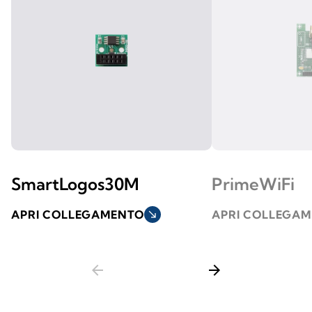
SmartLogos30M
PrimeWiFi
APRI COLLEGAMENTO
south_east
APRI COLLEGA
arrow_back
arrow_forward