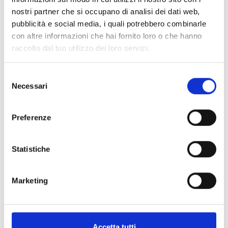
nostri partner che si occupano di analisi dei dati web,
PrimeWiFi
pubblicità e social media, i quali potrebbero combinarle
con altre informazioni che hai fornito loro o che hanno
raccolto dal tuo utilizzo dei loro servizi.
SmartLogos30M
Selezione
Necessari
del
consenso
Preferenze
Statistiche
Interessato a questo prodotto?
Marketing
Richiedi
Trova un
maggiori
distributore
Accetta tutti