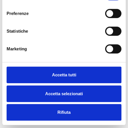
consenso
Richiedi
Trova un
maggiori
distributore
Preferenze
informazioni
Inim
Statistiche
CONTATTACI
TROVALO
Marketing
ORA
Accetta tutti
Accetta selezionati
ESPLORA LE ALTRE
CATEGORIE
Rifiuta