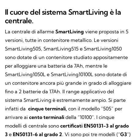
Il cuore del sistema SmartLiving è la
centrale.
La centrale di allarme
SmartLiving
viene proposta in 5
versioni, tutte in contenitore metallico. Le versioni
SmartLiving505, SmartLiving515 e SmartLiving1050
sono dotate di un contenitore studiato appositamente
per alloggiare una batteria da 7Ah, mentre le
SmartLiving1050L e SmartLiving10100L sono dotate di
un contenitore ancora più grande in grado di alloggiare
fino a 2 batterie da 17Ah. Il range applicativo del
sistema SmartLiving è estremamente ampio. Si parte
infatti da
cinque terminali,
con il modello “505” per
arrivare ai
cento terminali
della “10100”. I cinque
modelli di centrale sono
certificati EN50131-3 al grado
3
e
EN50131-6 al grado 2
. Vi sono poi tre modelli (“
G3
”)