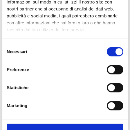
informazioni sul modo in cui utilizzi il nostro sito con i
nostri partner che si occupano di analisi dei dati web,
Air2-BS200/10
pubblicità e social media, i quali potrebbero combinarle
con altre informazioni che hai fornito loro o che hanno
Ricetrasmettitore (bidirezionale)
raccolto dal tuo utilizzo dei loro servizi.
868MHz, collegato su I-Bus, fino a
10 rivelatori, fino a 30 radiochiavi
Selezione
Necessari
del
consenso
Air2-BS200X
Preferenze
Ricetrasmettitore (bidirezionale)
868MHz, per centrali PrimeX.
Statistiche
Permette alla centrale di gestire,
oltre a rivelatori, contatti
magnetici e radiochiavi, anche
Marketing
fino a 4 tastiere, 4 sirene e 10
sensori di temperatura via radio