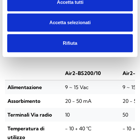
Accetta tutti
Accetta selezionati
SPECIFICHE
DOCUMENTAZIONE
Rifiuta
Specifiche tecniche
Air2-BS200/10
Air2-B
Alimentazione
9 ~ 15 Vac
9 ~ 15 
Assorbimento
20 - 50 mA
20 - 5
Terminali Via radio
10
50
Temperatura di
- 10 + 40 °C
- 10 + 
utilizzo