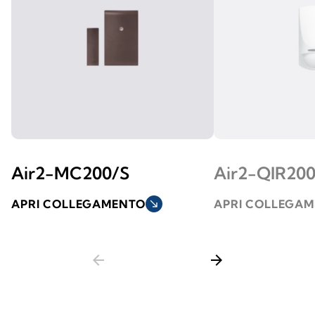
Air2-MC200/S
Air2-QIR20
APRI COLLEGAMENTO
south_east
APRI COLLEGA
arrow_back
arrow_forward