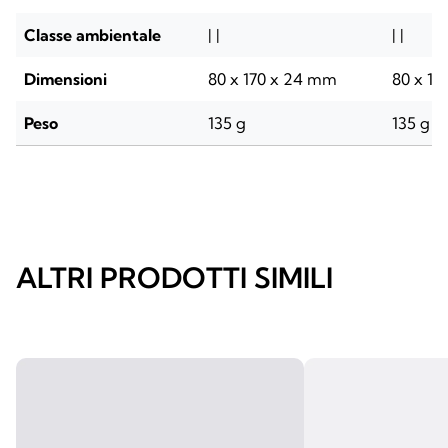
Classe ambientale
| |
| |
Dimensioni
80 x 170 x 24 mm
80 x 1
Peso
135 g
135 g
ALTRI PRODOTTI SIMILI