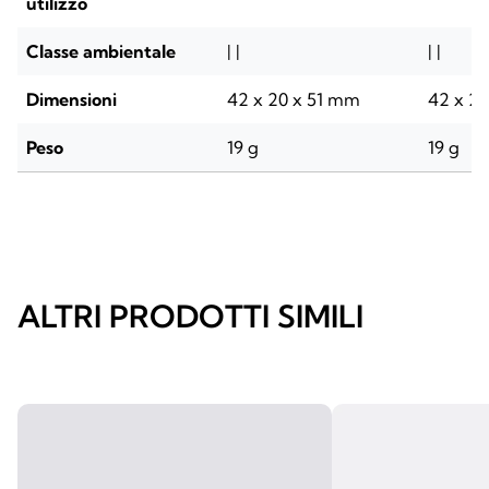
utilizzo
Classe ambientale
| |
| |
Dimensioni
42 x 20 x 51 mm
42 x 2
Peso
19 g
19 g
ALTRI PRODOTTI SIMILI