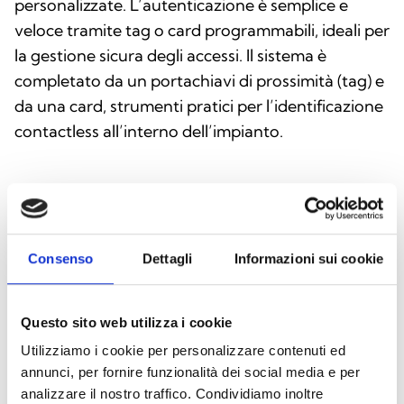
personalizzate. L’autenticazione è semplice e
veloce tramite tag o card programmabili, ideali per
la gestione sicura degli accessi. Il sistema è
completato da un portachiavi di prossimità (tag) e
da una card, strumenti pratici per l’identificazione
contactless all’interno dell’impianto.
Questo prodotto è disponibile nelle seguenti
versioni
Consenso
Dettagli
Informazioni sui cookie
Questo sito web utilizza i cookie
nBy/KB
Utilizziamo i cookie per personalizzare contenuti ed
Lettore di prossimità ad incasso
annunci, per fornire funzionalità dei social media e per
analizzare il nostro traffico. Condividiamo inoltre
“keystone” dotato di 1 terminale,