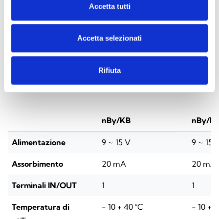
Accetta tutti
Accetta selezionati
SPECIFICHE
DOCUMENTAZIONE
Rifiuta
Specifiche tecniche
nBy/KB
nBy/K
Alimentazione
9 ~ 15 V
9 ~ 15 
Assorbimento
20 mA
20 mA
Terminali IN/OUT
1
1
Temperatura di
- 10 + 40 °C
- 10 + 