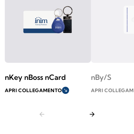
nKey nBoss nCard
nBy/S
APRI COLLEGAMENTO
south_east
APRI COLLEGA
arrow_back
arrow_forward