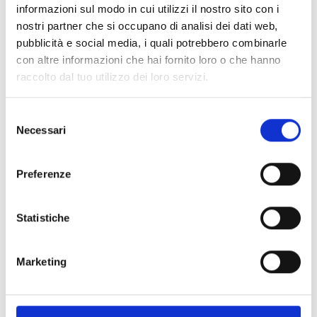
informazioni sul modo in cui utilizzi il nostro sito con i
colore bianco
nostri partner che si occupano di analisi dei dati web,
pubblicità e social media, i quali potrebbero combinarle
con altre informazioni che hai fornito loro o che hanno
raccolto dal tuo utilizzo dei loro servizi.
nBy/KN
Lettore di prossimità ad incasso
Selezione
Necessari
“keystone” dotato di 1 terminale,
del
consenso
colore nero
Preferenze
Statistiche
nBy/X
Lettore di prossimità ad incasso
Marketing
“universale” colore nero