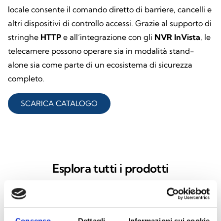
locale consente il comando diretto di barriere, cancelli e
altri dispositivi di controllo accessi. Grazie al supporto di
stringhe
HTTP
e all’integrazione con gli
NVR InVista
, le
telecamere possono operare sia in modalità stand-
alone sia come parte di un ecosistema di sicurezza
completo.
SCARICA CATALOGO
Esplora tutti i prodotti
Telecamera IP per lettura
Consenso
Dettagli
Informazioni sui cookie