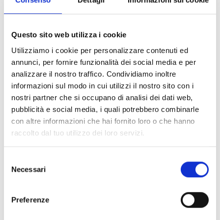
targhe 4 MP, ottica
motorizzata e sensore
Questo sito web utilizza i cookie
NightView
Utilizziamo i cookie per personalizzare contenuti ed
annunci, per fornire funzionalità dei social media e per
analizzare il nostro traffico. Condividiamo inoltre
informazioni sul modo in cui utilizzi il nostro sito con i
nostri partner che si occupano di analisi dei dati web,
Interessato a questo prodotto?
pubblicità e social media, i quali potrebbero combinarle
con altre informazioni che hai fornito loro o che hanno
raccolto dal tuo utilizzo dei loro servizi.
Richiedi
Trova un
maggiori
distributore
Selezione
Necessari
del
informazioni
Inim
consenso
Preferenze
CONTATTACI
TROVALO