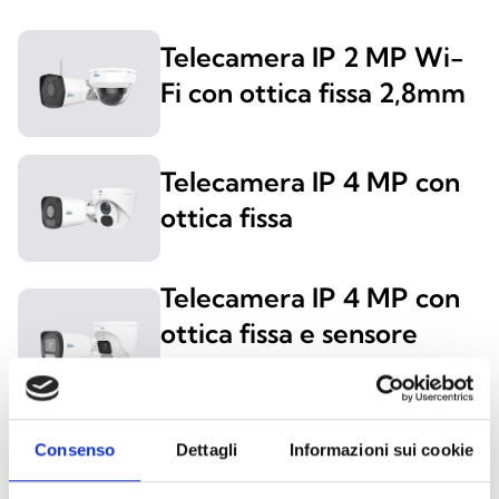
Telecamera IP 2 MP Wi-
Fi con ottica fissa 2,8mm
Telecamera IP 4 MP con
ottica fissa
Telecamera IP 4 MP con
ottica fissa e sensore
NightView
Telecamera IP 4 MP con
Consenso
Dettagli
Informazioni sui cookie
ottica motorizzata