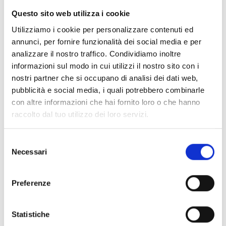
Questo sito web utilizza i cookie
Utilizziamo i cookie per personalizzare contenuti ed
annunci, per fornire funzionalità dei social media e per
analizzare il nostro traffico. Condividiamo inoltre
Interessato a questo prodotto?
informazioni sul modo in cui utilizzi il nostro sito con i
nostri partner che si occupano di analisi dei dati web,
pubblicità e social media, i quali potrebbero combinarle
Richiedi
Trova un
con altre informazioni che hai fornito loro o che hanno
raccolto dal tuo utilizzo dei loro servizi.
maggiori
distributore
informazioni
Inim
Selezione
Necessari
del
consenso
CONTATTACI
TROVALO
ORA
Preferenze
Statistiche