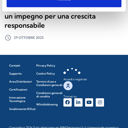
Il Primo Bilancio di Sostenibilità Inim:
un impegno per una crescita
responsabile
schedule
29 OTTOBRE 2025
Contatti
Privacy Policy
Supporto
Cookie Policy
Accedi o registrati
Area Distributori
Termini d'uso e
Condizioni generali
Certificazioni
Condizioni generali
di vendita
Trovaci su:
Innovazione
Tecnologica
Whistleblowing
Smaltimento Rifiuti
Copyright © 2026 Tutti i diritti riservati. INIM Electronics S.r.l. Unipersonale soggetta a