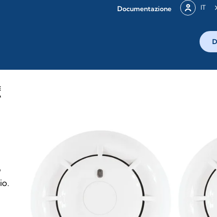
IT
Documentazione
D
E
A
o
io.