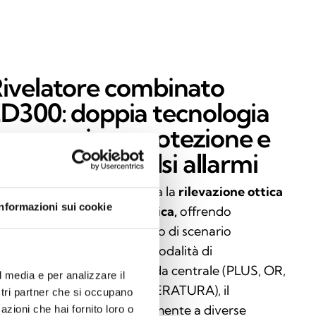
ivelatore combinato
D300: doppia tecnologia
er massima protezione e
iduzione dei falsi allarmi
 modello Enea
ED300
integra la
rilevazione ottica
Informazioni sui cookie
 fumo e la rilevazione termica,
offrendo
estazioni elevate in ogni tipo di scenario
incendio. Grazie a cinque modalità di
nzionamento selezionabili da centrale (PLUS, OR,
l media e per analizzare il
D, solo FUMO, solo TEMPERATURA), il
ostri partner che si occupano
spositivo si adatta perfettamente a diverse
azioni che hai fornito loro o