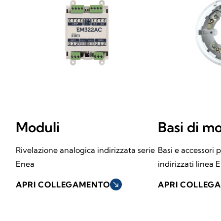
Moduli
Basi di m
Rivelazione analogica indirizzata serie
Basi e accessori p
Enea
indirizzati linea 
APRI COLLEGAMENTO
south_east
APRI COLLEG