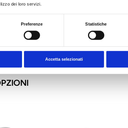
lizzo dei loro servizi.
es
la
mo
Preferenze
Statistiche
al
so
op
Accetta selezionati
OPZIONI