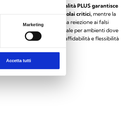
igenze di sicurezza. La
modalità PLUS garantisce
 massima sensibilità per focolai critici,
mentre la
dalità AND offre la massima reiezione ai falsi
Marketing
larmi. L’ED300 è la scelta ideale per ambienti dove
no richiesti alti standard di affidabilità e flessibilità
erativa.
Accetta tutti