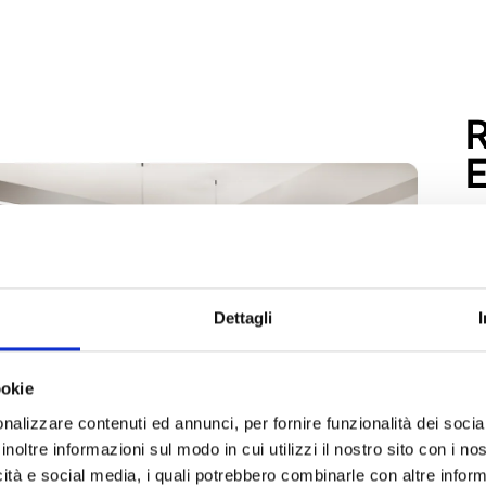
R
E
p
r
Il
Dettagli
di
pr
d’
ookie
fu
nalizzare contenuti ed annunci, per fornire funzionalità dei socia
AN
inoltre informazioni sul modo in cui utilizzi il nostro sito con i n
di
icità e social media, i quali potrebbero combinarle con altre inform