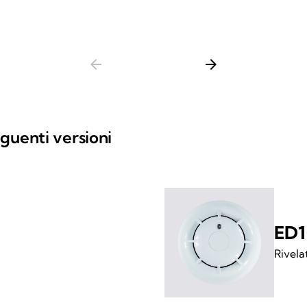
arrow_back
arrow_forward
guenti versioni
ED1
Rivela