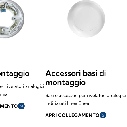
ontaggio
Accessori basi di
montaggio
er rivelatori analogici
Enea
Basi e accessori per rivelatori analogici
indirizzati linea Enea
AMENTO
south_east
APRI COLLEGAMENTO
south_east