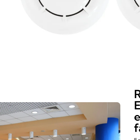
R
E
e
f