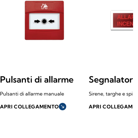
Pulsanti di allarme
Segnalatori 
Pulsanti di allarme manuale
Sirene, targhe e spia
APRI COLLEGAMENTO
south_east
APRI COLLEGAME