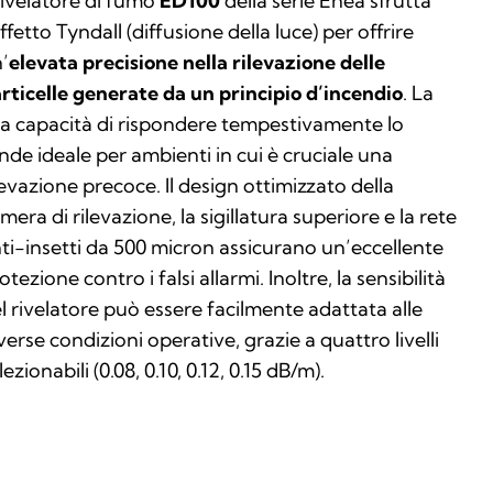
 rivelatore di fumo
ED100
della serie Enea sfrutta
effetto Tyndall (diffusione della luce) per offrire
’
elevata precisione nella rilevazione delle
rticelle generate da un principio d’incendio
. La
a capacità di rispondere tempestivamente lo
nde ideale per ambienti in cui è cruciale una
levazione precoce. Il design ottimizzato della
mera di rilevazione, la sigillatura superiore e la rete
ti-insetti da 500 micron assicurano un’eccellente
otezione contro i falsi allarmi. Inoltre, la sensibilità
l rivelatore può essere facilmente adattata alle
verse condizioni operative, grazie a quattro livelli
lezionabili (0.08, 0.10, 0.12, 0.15 dB/m).