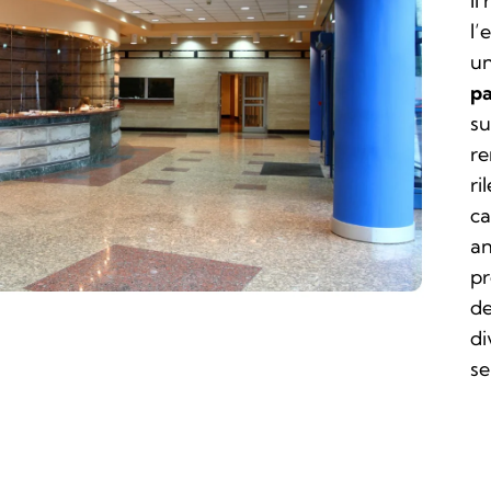
Il
l’
un
pa
su
re
ri
ca
an
pr
de
di
se