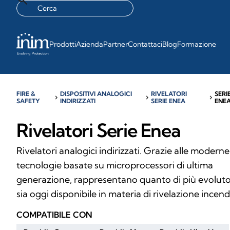
Prodotti
Azienda
Partner
Contattaci
Blog
Formazione
FIRE &
DISPOSITIVI ANALOGICI
RIVELATORI
SERI
chevron_right
chevron_right
chevron_right
SAFETY
INDIRIZZATI
SERIE ENEA
ENE
Rivelatori Serie Enea
Rivelatori analogici indirizzati. Grazie alle moderne
tecnologie basate su microprocessori di ultima
generazione, rappresentano quanto di più evolut
sia oggi disponibile in materia di rivelazione incend
COMPATIBILE CON