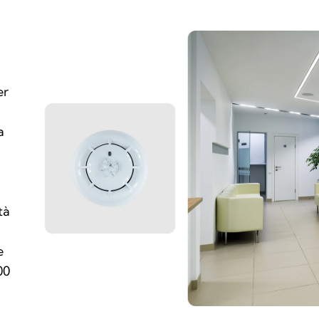
er
a
tà
e
00