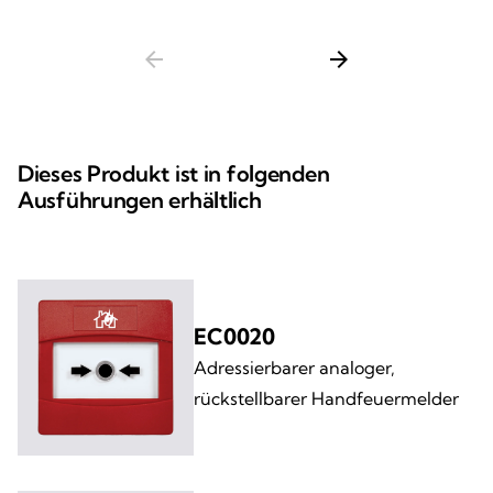
arrow_back
arrow_forward
Dieses Produkt ist in folgenden
Ausführungen erhältlich
EC0020
Adressierbarer analoger,
rückstellbarer Handfeuermelder