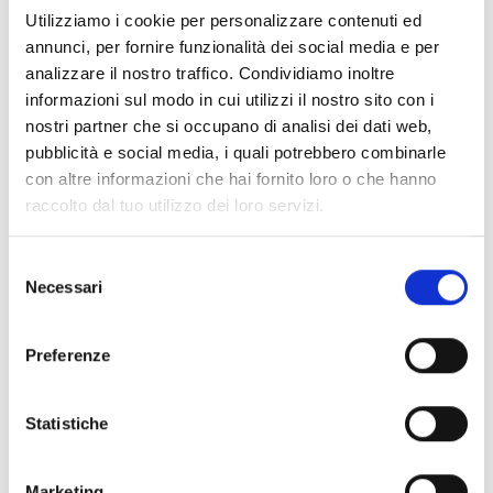
Utilizziamo i cookie per personalizzare contenuti ed
Interaktion mit der Brandmeldezentrale. Es eignet
annunci, per fornire funzionalità dei social media e per
sich ideal für Anwendungen im Wohn- und
analizzare il nostro traffico. Condividiamo inoltre
Zweckbau und bietet hohe Zuverlässigkeit,
informazioni sul modo in cui utilizzi il nostro sito con i
einfache Bedienung sowie eine optimale
nostri partner che si occupano di analisi dei dati web,
Integration in das System. Dadurch können
pubblicità e social media, i quali potrebbero combinarle
con altre informazioni che hai fornito loro o che hanno
Benutzer im Bedarfsfall schnell und gezielt
raccolto dal tuo utilizzo dei loro servizi.
reagieren.
Selezione
Necessari
del
consenso
INTEGRATION UND WEITERE
Preferenze
OPTIONEN
Statistiche
Marketing