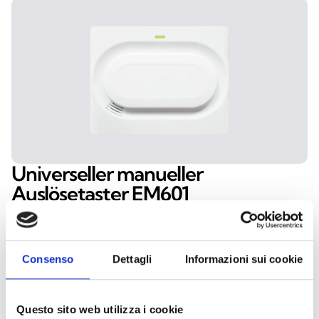
Universeller
manueller
Auslösetaster
EM601
Das Modul EM601 (Input Module Button) wurde
für die Verarbeitung manueller Steuersignale in
Brandmeldeanlagen entwickelt. Es ermöglicht die
Consenso
Dettagli
Informazioni sui cookie
schnelle Übermittlung von Meldungen oder
Auslösebefehlen per Tastendruck und
Questo sito web utilizza i cookie
gewährleistet so eine unmittelbare und intuitive