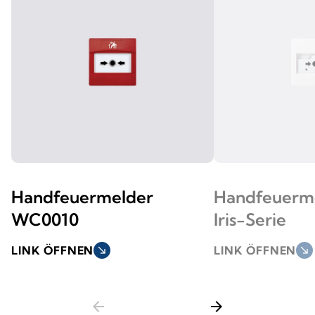
Handfeuermelder
Handfeuerme
WC0010
Iris-Serie
LINK ÖFFNEN
south_east
LINK ÖFFNEN
south_east
arrow_back
arrow_forward