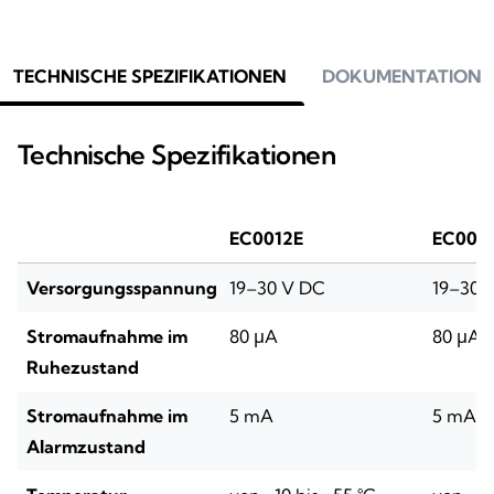
TECHNISCHE SPEZIFIKATIONEN
DOKUMENTATION
Technische Spezifikationen
EC0012E
EC002
Versorgungsspannung
19–30 V DC
19–30 
Stromaufnahme im
80 μA
80 μA
Ruhezustand
Stromaufnahme im
5 mA
5 mA
Alarmzustand