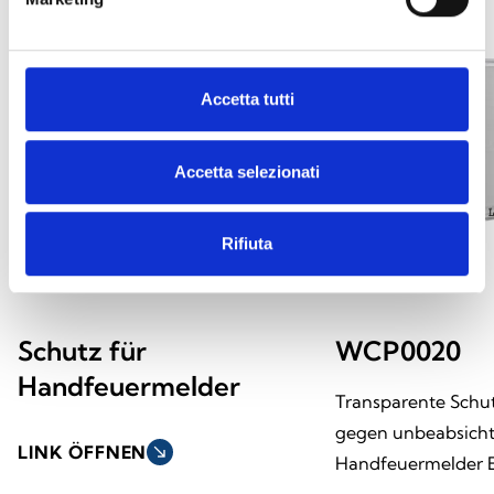
Accetta tutti
Accetta selezionati
Rifiuta
Schutz für
WCP0020
Handfeuermelder
Transparente Sch
gegen unbeabsicht
LINK ÖFFNEN
south_east
Handfeuermelder 