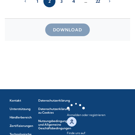
1
2
3
4
…
22
chevron_left
chevron_right
DOWNLOAD
Kontakt
Datenschutzerklärung
Unterstützung
Datenschutzerklärung
zu Cookies
Anmelden oder registrieren
Händlerbereich
Nutzungsbedingungen
und Allgemeine
Zertifizierungen
Geschäftsbedingungen
Finde uns auf:
Technologische