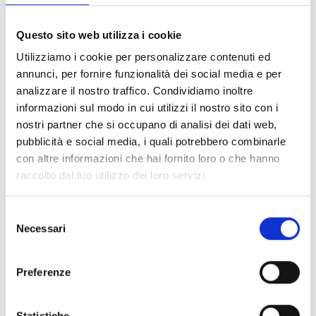
FILTER LÖSCHEN
Questo sito web utilizza i cookie
Dokumente
(6992)
Utilizziamo i cookie per personalizzare contenuti ed
Alle auswählen
annunci, per fornire funzionalità dei social media e per
Melden Sie sich an, bevor Sie Inhalte über das Symbol
analizzare il nostro traffico. Condividiamo inoltre
lock
informazioni sul modo in cui utilizzi il nostro sito con i
herunterladen
nostri partner che si occupano di analisi dei dati web,
pubblicità e social media, i quali potrebbero combinarle
Air2-Hedera
con altre informazioni che hai fornito loro o che hanno
- Materialien
(25)
raccolto dal tuo utilizzo dei loro servizi.
Air2-MC200/S
- Materialien
(37)
Selezione
Necessari
del
Air2-MC300
- Materialien
(24)
consenso
Preferenze
Air2-MC400
- Materialien
(23)
Statistiche