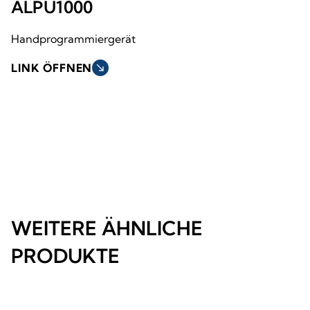
ALPU1000
Handprogrammiergerät
LINK ÖFFNEN
south_east
WEITERE ÄHNLICHE
PRODUKTE