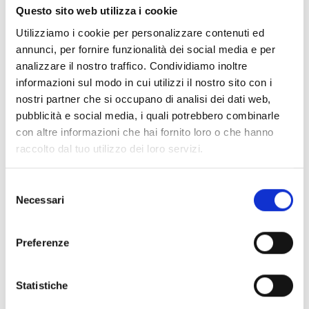
Questo sito web utilizza i cookie
Utilizziamo i cookie per personalizzare contenuti ed
annunci, per fornire funzionalità dei social media e per
analizzare il nostro traffico. Condividiamo inoltre
Handfeuermelder ALCP100 und
informazioni sul modo in cui utilizzi il nostro sito con i
AI-CPW-R-01
nostri partner che si occupano di analisi dei dati web,
pubblicità e social media, i quali potrebbero combinarle
Die Handfeuermelder ALCP100 und AI-CPW-R-
con altre informazioni che hai fornito loro o che hanno
01 sind für adressierbare analoge
raccolto dal tuo utilizzo dei loro servizi.
Brandmeldeanlagen konzipiert. Die Geräte
können entweder durch die Brandmeldezentrale
Selezione
automatisch adressiert (Autoadressierung) oder
Necessari
del
mithilfe des Handprogrammiergeräts VPU100
consenso
adressiert werden.
Preferenze
Folgende Ausführungen sind verfügbar:
Statistiche
ALCP100 – Adressierbarer Handfeuermelder
für den Innenbereich