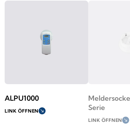
ALPU1000
Meldersockel
Serie
LINK ÖFFNEN
south_east
LINK ÖFFNEN
south_east