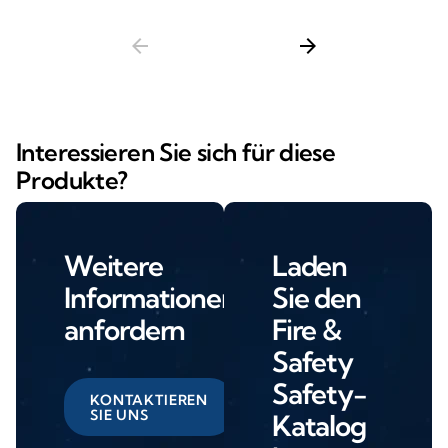
arrow_back
arrow_forward
Interessieren Sie sich für diese
Produkte?
Weitere
Laden
Informationen
Sie den
anfordern
Fire &
Safety
Safety-
KONTAKTIEREN
SIE UNS
Katalog