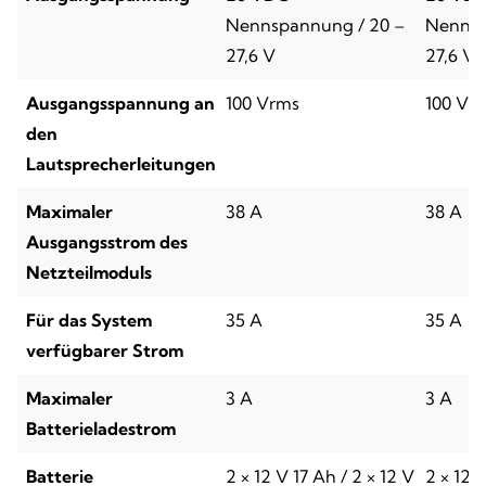
Nennspannung / 20 –
Nennsp
27,6 V
27,6 V
Ausgangsspannung an
100 Vrms
100 Vr
den
Lautsprecherleitungen
Maximaler
38 A
38 A
Ausgangsstrom des
Netzteilmoduls
Für das System
35 A
35 A
verfügbarer Strom
Maximaler
3 A
3 A
Batterieladestrom
Batterie
2 × 12 V 17 Ah / 2 × 12 V
2 × 12 V