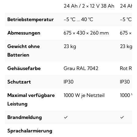
24 Ah / 2 × 12 V 38 Ah
24 Ah /
Betriebstemperatur
-5 °C … 40 °C
-5 °C …
Abmessungen
675 × 430 × 260 mm
675 × 
Gewicht ohne
23 kg
23 kg
Batterien
Gehäusefarbe
Grau RAL 7042
Rot RA
Schutzart
IP30
IP30
Maximal verfügbare
1000 W je Netzteil
1000 W 
Leistung
Brandmeldung
✓
✓
Sprachalarmierung