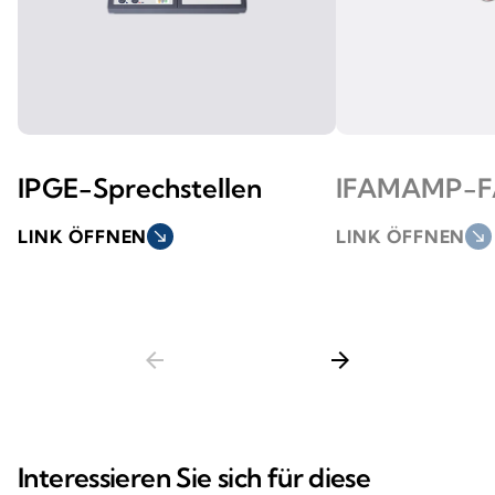
IPGE-Sprechstellen
IFAMAMP-
LINK ÖFFNEN
south_east
LINK ÖFFNEN
south_east
arrow_back
arrow_forward
Interessieren Sie sich für diese