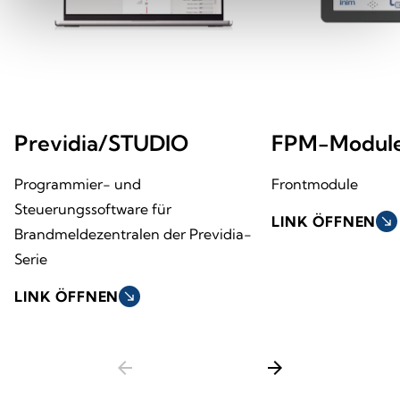
Previdia/STUDIO
FPM-Modul
Programmier- und
Frontmodule
Steuerungssoftware für
LINK ÖFFNEN
south_east
Brandmeldezentralen der Previdia-
Serie
LINK ÖFFNEN
south_east
arrow_back
arrow_forward