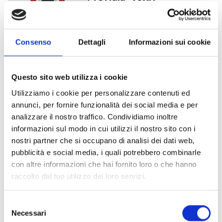
Sprachalarmzentrale
ausschließlich für die
Sprachalarmierung, Farbe: Rot
Consenso
Dettagli
Informazioni sui cookie
Questo sito web utilizza i cookie
Previdia-UltraVox
Utilizziamo i cookie per personalizzare contenuti ed
Brandmeldezentrale mit
annunci, per fornire funzionalità dei social media e per
Brandmelde- und
analizzare il nostro traffico. Condividiamo inoltre
Sprachalarmierungsfunktionen,
informazioni sul modo in cui utilizzi il nostro sito con i
Farbe: Grau
nostri partner che si occupano di analisi dei dati web,
pubblicità e social media, i quali potrebbero combinarle
con altre informazioni che hai fornito loro o che hanno
raccolto dal tuo utilizzo dei loro servizi.
Previdia-UltraVoxR
Brandmeldezentrale mit
Selezione
Brandmelde- und
Necessari
del
Sprachalarmierungsfunktionen,