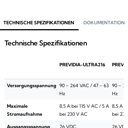
TECHNISCHE SPEZIFIKATIONEN
DOKUMENTATION
Technische Spezifikationen
PREVIDIA-ULTRA216
PREVI
Versorgungsspannung
90 ~ 264 VAC / 47 ~ 63
90 ~ 26
Hz
Hz
Maximale
8,5 A bei 115 V AC / 5 A
8,5 A b
Stromaufnahme
bei 230 V AC
bei 23
Ausgangsspannung
26 VDC
26 VD