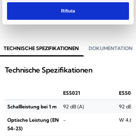
Hinweisschild mit Blitzleuchte
Rifiuta
TECHNISCHE SPEZIFIKATIONEN
DOKUMENTATION
Technische Spezifikationen
ESS021
ESS02
Schallleistung bei 1 m
92 dB (A)
92 dB (
Optische Leistung (EN
-
W 4,6 –
54-23)