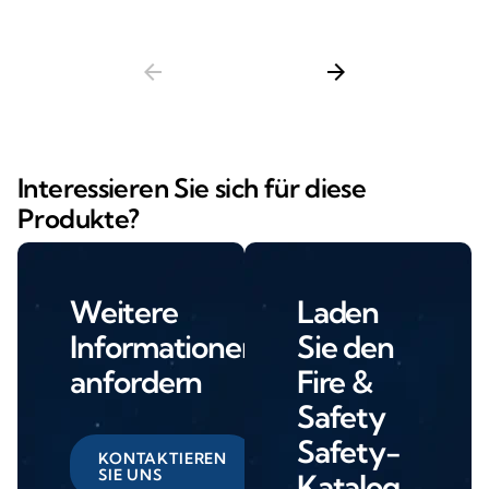
arrow_back
arrow_forward
Interessieren Sie sich für diese
Produkte?
Weitere
Laden
Informationen
Sie den
anfordern
Fire &
Safety
Safety-
KONTAKTIEREN
SIE UNS
Katalog