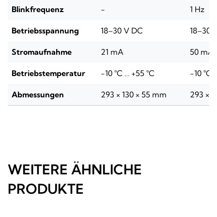
Blinkfrequenz
-
1 Hz
Betriebsspannung
18–30 V DC
18–30 
Stromaufnahme
21 mA
50 mA
Betriebstemperatur
-10 °C … +55 °C
-10 °C 
Abmessungen
293 × 130 × 55 mm
293 × 1
WEITERE ÄHNLICHE
PRODUKTE