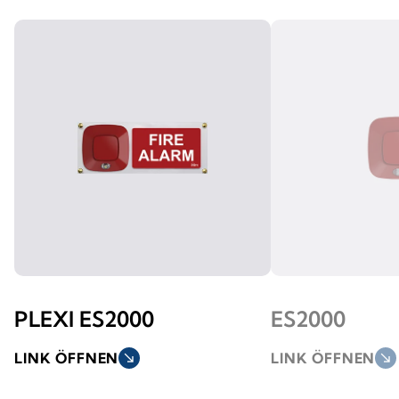
PLEXI ES2000
ES2000
LINK ÖFFNEN
south_east
LINK ÖFFNEN
south_east