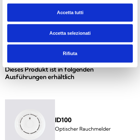
LINK ÖFFNEN
south_east
Accetta tutti
Accetta selezionati
arrow_back
arrow_forward
Rifiuta
Dieses Produkt ist in folgenden
Ausführungen erhältlich
ID100
Optischer Rauchmelder