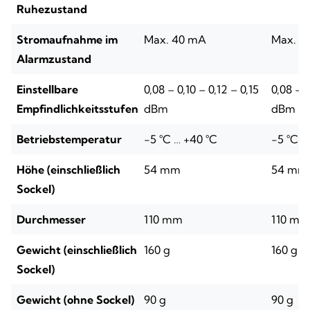
Ruhezustand
Stromaufnahme im
Max. 40 mA
Max. 4
Alarmzustand
Einstellbare
0,08 – 0,10 – 0,12 – 0,15
0,08 – 0
Empfindlichkeitsstufen
dBm
dBm
Betriebstemperatur
-5 °C … +40 °C
-5 °C …
Höhe (einschließlich
54 mm
54 mm
Sockel)
Durchmesser
110 mm
110 mm
Gewicht (einschließlich
160 g
160 g
Sockel)
Gewicht (ohne Sockel)
90 g
90 g