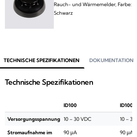
Rauch- und Wärmemelder, Farbe:
Schwarz
TECHNISCHE SPEZIFIKATIONEN
DOKUMENTATION
Technische Spezifikationen
ID100
ID100/
Versorgungsspannung
10 – 30 VDC
10 – 3
Stromaufnahme im
90 μA
90 μA