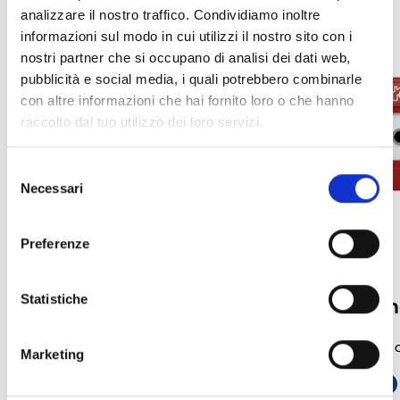
analizzare il nostro traffico. Condividiamo inoltre
informazioni sul modo in cui utilizzi il nostro sito con i
nostri partner che si occupano di analisi dei dati web,
pubblicità e social media, i quali potrebbero combinarle
con altre informazioni che hai fornito loro o che hanno
raccolto dal tuo utilizzo dei loro servizi.
Selezione
Necessari
del
consenso
Preferenze
Statistiche
Meldersockel
Handfeuerm
Meldersockel und Zubehör für
Handfeuermelder de
Marketing
adressierbare analoge Melder der Iris-
LINK ÖFFNEN
south_east
Serie