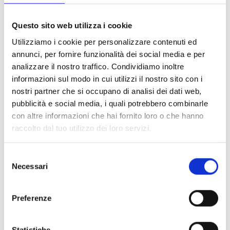
Questo sito web utilizza i cookie
Dieses Produkt ist in folgenden
Utilizziamo i cookie per personalizzare contenuti ed
Ausführungen erhältlich
annunci, per fornire funzionalità dei social media e per
analizzare il nostro traffico. Condividiamo inoltre
informazioni sul modo in cui utilizzi il nostro sito con i
nostri partner che si occupano di analisi dei dati web,
pubblicità e social media, i quali potrebbero combinarle
FPAMIAS-G
con altre informazioni che hai fornito loro o che hanno
Hauptsteuereinheit für die
raccolto dal tuo utilizzo dei loro servizi.
Sprachalarmierungsfunktionen
(EVAC)
Selezione
Necessari
del
consenso
Preferenze
FPAMIAS-L
Hauptsteuereinheit für die
Statistiche