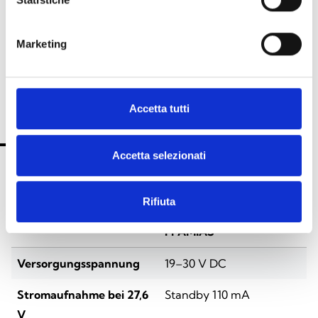
Sprachalarmierungsfunktionen
(EVAC)
Marketing
Accetta tutti
TECHNISCHE SPEZIFIKATIONEN
DOKUMENTATION
Accetta selezionati
Technische Spezifikationen
Rifiuta
FPAMIAS
Versorgungsspannung
19–30 V DC
Stromaufnahme bei 27,6
Standby 110 mA
V