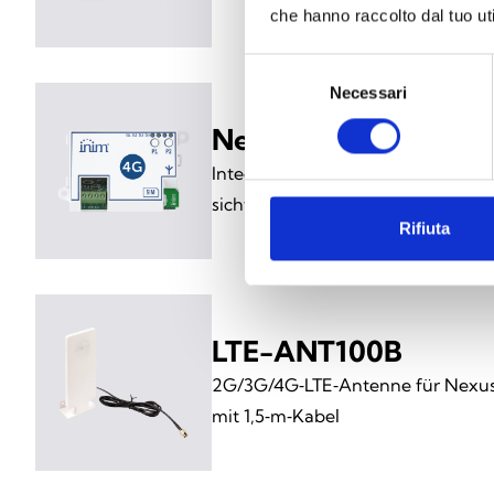
che hanno raccolto dal tuo uti
Selezione
Necessari
del
consenso
Nexus/4GU
Integriertes GSM 2G- und 4G (LT
sichtbaren Anschlussklemmen
Rifiuta
LTE-ANT100B
2G/3G/4G‑LTE‑Antenne für Nexu
mit 1,5‑m‑Kabel