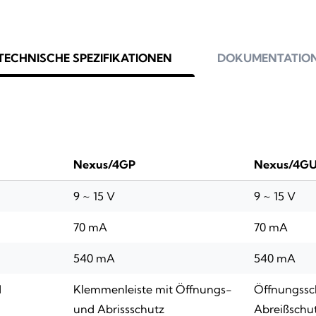
TECHNISCHE SPEZIFIKATIONEN
DOKUMENTATIO
Nexus/4GP
Nexus/4G
9 ~ 15 V
9 ~ 15 V
70 mA
70 mA
540 mA
540 mA
d
Klemmenleiste mit Öffnungs-
Öffnungssc
und Abrissschutz
Abreißschu