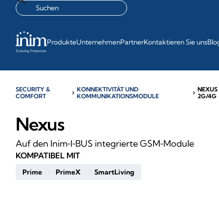
Produkte
Unternehmen
Partner
Kontaktieren Sie uns
Blo
SECURITY &
KONNEKTIVITÄT UND
NEXUS
chevron_right
chevron_right
COMFORT
KOMMUNIKATIONSMODULE
2G/4G
Nexus
Auf den Inim‑I‑BUS integrierte GSM‑Module
KOMPATIBEL MIT
Prime
PrimeX
SmartLiving