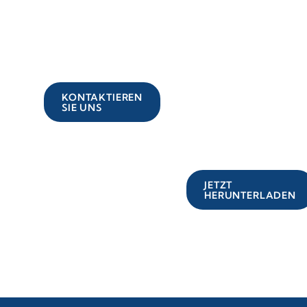
Weitere
Laden
Informationen
Sie den
anfordern
Katalog
Security
&
KONTAKTIEREN
SIE UNS
Comfort
herunter
JETZT
HERUNTERLADEN