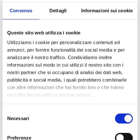
Consenso
Dettagli
Informazioni sui cookie
Questo sito web utilizza i cookie
Utilizziamo i cookie per personalizzare contenuti ed
TECHNISCHE SPEZIFIKATIONEN
DOKUMENTATION
annunci, per fornire funzionalità dei social media e per
analizzare il nostro traffico. Condividiamo inoltre
informazioni sul modo in cui utilizzi il nostro sito con i
Technische Spezifikationen
nostri partner che si occupano di analisi dei dati web,
pubblicità e social media, i quali potrebbero combinarle
con altre informazioni che hai fornito loro o che hanno
raccolto dal tuo utilizzo dei loro servizi.
Selezione
Necessari
del
consenso
Preferenze