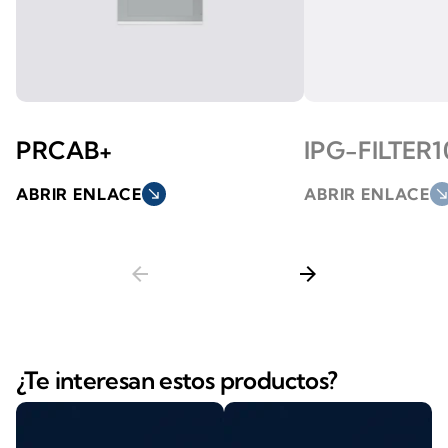
PRCAB+
IPG-FILTER1
ABRIR ENLACE
south_east
ABRIR ENLACE
south_ea
arrow_back
arrow_forward
¿Te interesan estos productos?