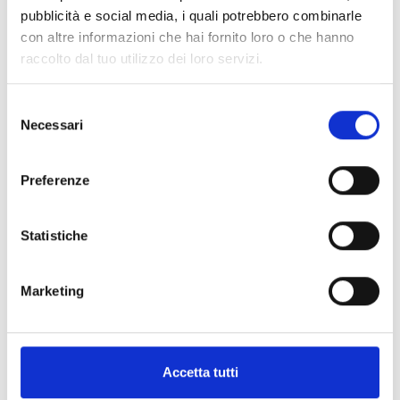
pubblicità e social media, i quali potrebbero combinarle
con altre informazioni che hai fornito loro o che hanno
raccolto dal tuo utilizzo dei loro servizi.
Selezione
Necessari
del
consenso
Preferenze
Statistiche
IFFT-SOCKET
Marketing
Toma jack para conectar el teléfono de
emergencia, blanca o roja
Accetta tutti
ABRIR ENLACE
south_east