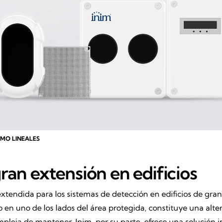
MO LINEALES
ran extensión en edificios
tendida para los sistemas de detección en edificios de gran
do en uno de los lados del área protegida, constituye una al
pleja de mantener. Inim, por su parte, ofrece una solución 