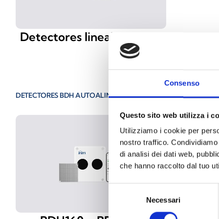
Detectores lineales Tx-Rx
Consenso
DETECTORES BDH AUTOALINEANTES
Questo sito web utilizza i c
Utilizziamo i cookie per perso
nostro traffico. Condividiamo 
di analisi dei dati web, pubbl
che hanno raccolto dal tuo uti
Selezione
Necessari
del
consenso