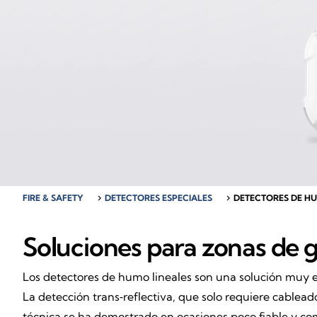
FIRE & SAFETY
chevron_right
DETECTORES ESPECIALES
chevron_right
DETECTORES DE HU
Soluciones para zonas de g
Los detectores de humo lineales son una solución muy ex
La detección trans‑reflectiva, que solo requiere cablea
técnica se ha demostrado en ocasiones poco fiable y com