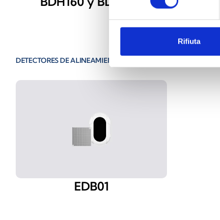
BDH160 y BDH260
Ac
Rifiuta
DETECTORES DE ALINEAMIENTO MANUAL
EDB01