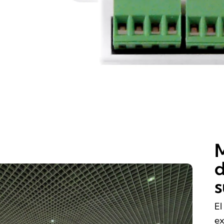
M
d
s
El
ex