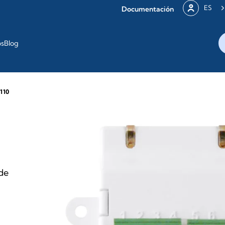
ES
Documentación
os
Blog
110
 de