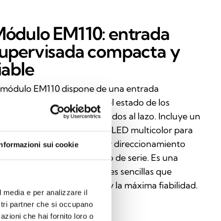
ódulo EM110: entrada
upervisada compacta y
iable
 módulo EM110 dispone de una entrada
pervisada para supervisar el estado de los
spositivos externos conectados al lazo. Incluye un
slador de cortocircuito, tres LED multicolor para
dicar el estado del módulo y direccionamiento
Informazioni sui cookie
tomático mediante número de serie. Es una
lución ideal para aplicaciones sencillas que
quieren un control preciso y la máxima fiabilidad.
l media e per analizzare il
ostri partner che si occupano
azioni che hai fornito loro o