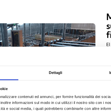
M
s
f
El
su
di
ai
in
Dettagli
au
so
ookie
re
nalizzare contenuti ed annunci, per fornire funzionalità dei socia
inoltre informazioni sul modo in cui utilizzi il nostro sito con i n
icità e social media, i quali potrebbero combinarle con altre inform