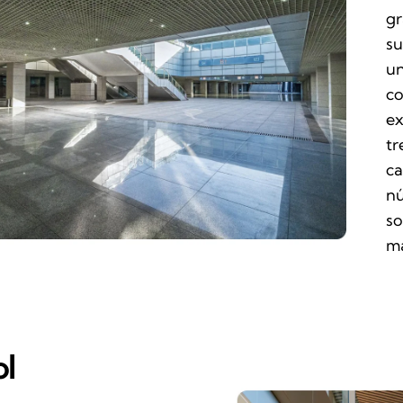
gr
su
un
co
ex
tr
ca
nú
so
má
l