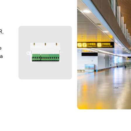
R,
e
da
o