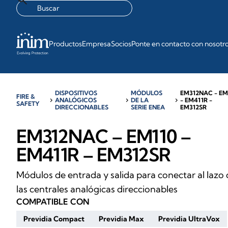
Productos
Empresa
Socios
Ponte en contacto con nosotr
DISPOSITIVOS
MÓDULOS
EM312NAC - EM
FIRE &
chevron_right
ANALÓGICOS
chevron_right
DE LA
chevron_right
- EM411R -
SAFETY
DIRECCIONABLES
SERIE ENEA
EM312SR
EM312NAC – EM110 –
EM411R – EM312SR
Módulos de entrada y salida para conectar al lazo
las centrales analógicas direccionables
COMPATIBLE CON
Previdia Compact
Previdia Max
Previdia UltraVox