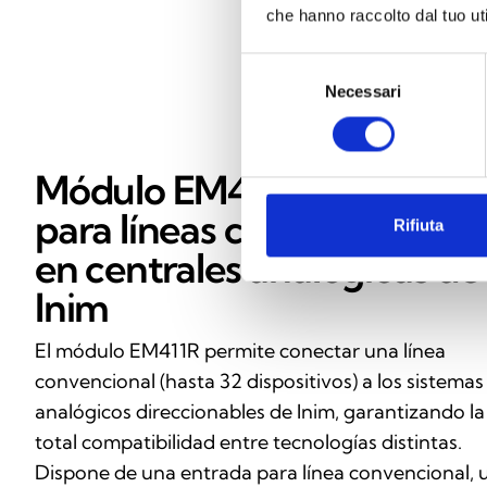
che hanno raccolto dal tuo uti
Selezione
Necessari
del
consenso
Módulo EM411R: interfaz
para líneas convencionales
Rifiuta
en centrales analógicas de
Inim
El módulo EM411R permite conectar una línea
convencional (hasta 32 dispositivos) a los sistemas
analógicos direccionables de Inim, garantizando la
total compatibilidad entre tecnologías distintas.
Dispone de una entrada para línea convencional, 