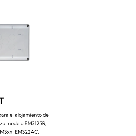
T
para el alojamiento de
lazo modelo EM312SR,
 EM3xx, EM322AC.