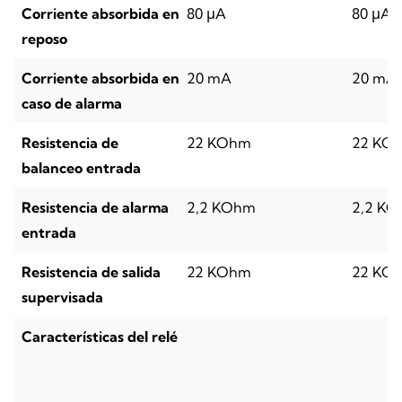
Corriente absorbida en
80 μA
80 μA
reposo
Corriente absorbida en
20 mA
20 mA
caso de alarma
Resistencia de
22 KOhm
22 KO
balanceo entrada
Resistencia de alarma
2,2 KOhm
2,2 K
entrada
Resistencia de salida
22 KOhm
22 KO
supervisada
Características del relé