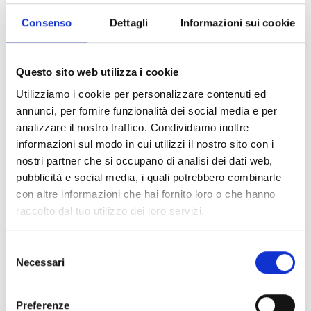
Consenso
Dettagli
Informazioni sui cookie
EM344S
Questo sito web utilizza i cookie
Módulo entradas/salidas múltiples
Utilizziamo i cookie per personalizzare contenuti ed
e interfaz de zonas
annunci, per fornire funzionalità dei social media e per
analizzare il nostro traffico. Condividiamo inoltre
convencionales
informazioni sul modo in cui utilizzi il nostro sito con i
nostri partner che si occupano di analisi dei dati web,
pubblicità e social media, i quali potrebbero combinarle
con altre informazioni che hai fornito loro o che hanno
EM344R
raccolto dal tuo utilizzo dei loro servizi.
Módulo entradas/salidas múltiples
e interfaz de zonas
Selezione
convencionales
Necessari
del
consenso
Preferenze