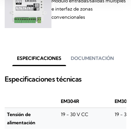
Módulo entradas/salidas múltiples
e interfaz de zonas
convencionales
ESPECIFICACIONES
DOCUMENTACIÓN
Especificaciones técnicas
EM304R
EM304
Tensión de
19 - 30 V CC
19 - 30
alimentación