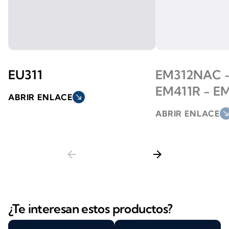
EU311
EM312NAC -
EM411R - E
ABRIR ENLACE
south_east
ABRIR ENLACE
south_ea
arrow_back
arrow_forward
¿Te interesan estos productos?