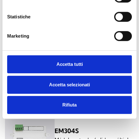
EM340
Statistiche
Módulo entradas/salidas múltiples
e interfaz de zonas
Marketing
convencionales
Accetta tutti
EM304R
Módulo entradas/salidas múltiples
Accetta selezionati
e interfaz de zonas
convencionales
Rifiuta
EM304S