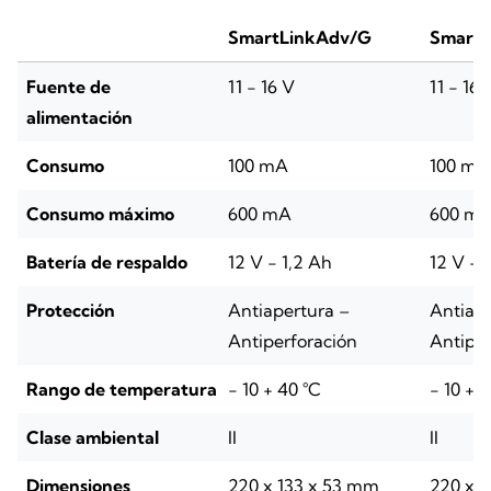
SmartLinkAdv/G
Smart
Fuente de
11 - 16 V
11 - 16 
alimentación
Consumo
100 mA
100 mA
Consumo máximo
600 mA
600 m
Batería de respaldo
12 V - 1,2 Ah
12 V - 
Protección
Antiapertura –
Antiape
Antiperforación
Antiper
Rango de temperatura
- 10 + 40 °C
- 10 + 
Clase ambiental
II
II
Dimensiones
220 x 133 x 53 mm
220 x 