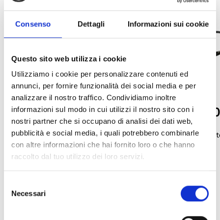
Consenso
Dettagli
Informazioni sui cookie
Questo sito web utilizza i cookie
Utilizziamo i cookie per personalizzare contenuti ed
annunci, per fornire funzionalità dei social media e per
analizzare il nostro traffico. Condividiamo inoltre
LTE-ANT100B
GSM-ANT10
informazioni sul modo in cui utilizzi il nostro sito con i
nostri partner che si occupano di analisi dei dati web,
pubblicità e social media, i quali potrebbero combinarle
Antena 2G/3G/4G‑LTE para
Antena GSM de alt
con altre informazioni che hai fornito loro o che hanno
comunicadores Nexus (cable de 1,5 m)
(cable de 0,2 m)
raccolto dal tuo utilizzo dei loro servizi.
Selezione
arrow_back
arrow_forward
Necessari
del
consenso