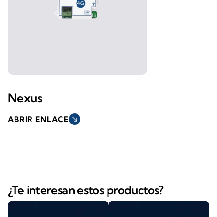
Nexus
ABRIR ENLACE
south_east
¿Te interesan estos productos?