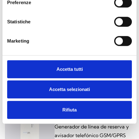
Preferenze
Este producto está disponible en las
siguientes versiones
Statistiche
Marketing
SmartLinkADV/P
Avisador telefónico de voz y
Accetta tutti
digital en línea PSTN
Accetta selezionati
Rifiuta
SmartLinkADV/G
Generador de línea de reserva y
avisador telefónico GSM/GPRS