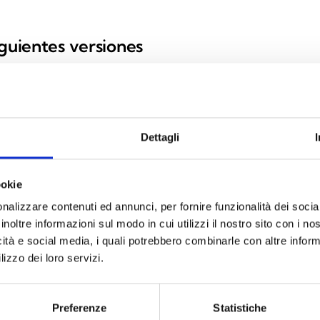
iguientes versiones
Dettagli
domótica con 2 relés y 2
ookie
nalizzare contenuti ed annunci, per fornire funzionalità dei socia
inoltre informazioni sul modo in cui utilizzi il nostro sito con i n
icità e social media, i quali potrebbero combinarle con altre inform
lizzo dei loro servizi.
ESPECIFICACIONES
DOCUMENTACIÓN
Preferenze
Statistiche