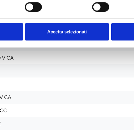
2R/2I
Accetta selezionati
 CA, -15 +10 %, 50/60 Hz
0 V CA
 V CA
 CC
C