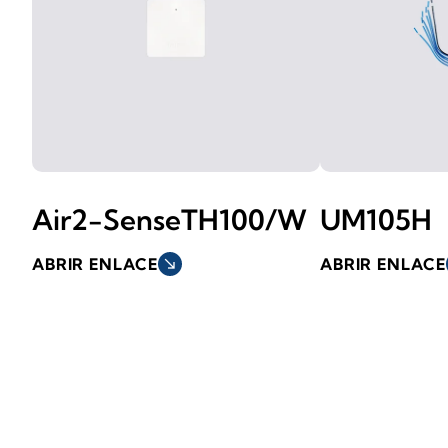
Air2-SenseTH100/W
UM105H
ABRIR ENLACE
south_east
ABRIR ENLACE