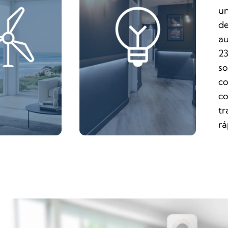
un
de
au
23
so
co
co
tr
rá