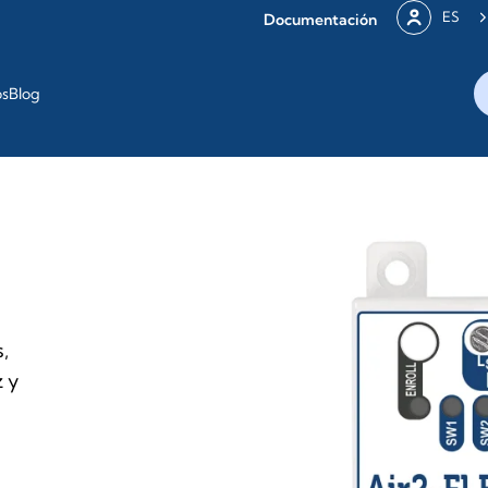
ES
Documentación
os
Blog
,
z y