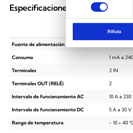
consenso
Especificaciones técnicas
Air2-Flex
Rifiuta
Fuente de alimentación
90 / 240 V
Consumo
1 mA a 24
Terminales
2 IN
Terminales OUT (RELÉ)
2
Intervalo de funcionamiento AC
10 A a 230
Intervalo de funcionamiento DC
5 A a 30 V
Rango de temperatura
- 10 + 40 °