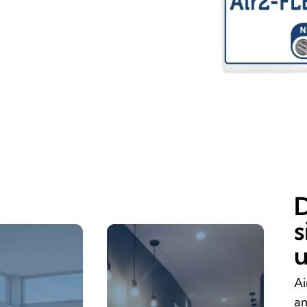
D
s
u
Ai
am