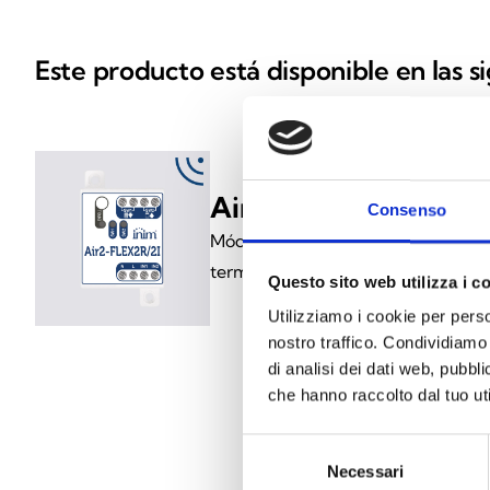
Este producto está disponible en las s
Air2-Flex2R/2I
Consenso
Módulo inalámbrico de expansión 
terminales de entrada
Questo sito web utilizza i c
Utilizziamo i cookie per perso
nostro traffico. Condividiamo 
di analisi dei dati web, pubbl
che hanno raccolto dal tuo uti
Selezione
Necessari
del