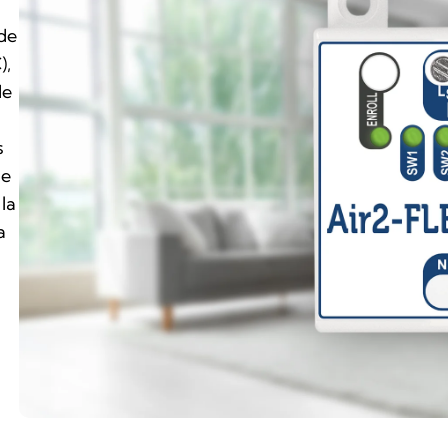
 de
),
de
s
se
la
a