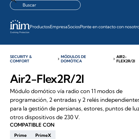
Productos
Empresa
Socios
Ponte en contacto con nosotr
SECURITY &
MÓDULOS DE
AIR2-
chevron_right
chevron_right
COMFORT
DOMÓTICA
FLEX2R/2I
Air2-Flex2R/2I
Módulo domótico vía radio con 11 modos de
programación, 2 entradas y 2 relés independientes
para la gestión de persianas, estores, puntos de lu
otros dispositivos de 230 V.
COMPATIBLE CON
Prime
PrimeX