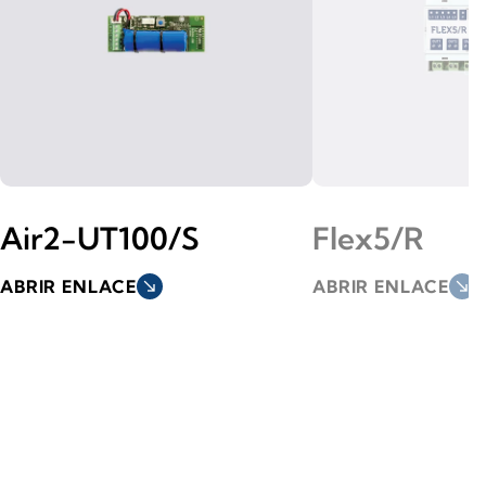
Air2-UT100/S
Flex5/R
ABRIR ENLACE
south_east
ABRIR ENLACE
south_east