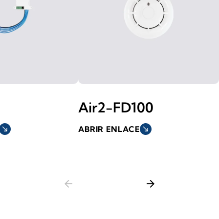
Air2-FD100
south_east
ABRIR ENLACE
south_east
arrow_back
arrow_forward