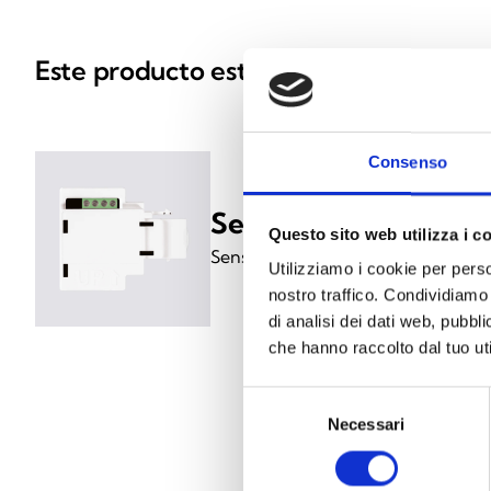
Este producto está disponible en las s
Consenso
SenseTH100/HB
Questo sito web utilizza i c
Sensor de temperatura en I-BUS, c
Utilizziamo i cookie per perso
nostro traffico. Condividiamo 
di analisi dei dati web, pubbl
che hanno raccolto dal tuo uti
Selezione
Necessari
del
consenso