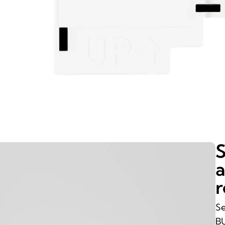
S
a
r
Se
BU