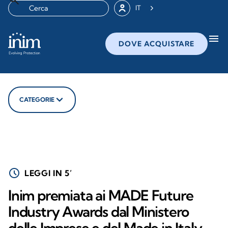
IT
menu
DOVE ACQUISTARE
CATEGORIE
schedule
LEGGI IN 5’
Inim premiata ai MADE Future
Industry Awards dal Ministero
delle Imprese e del Made in Italy