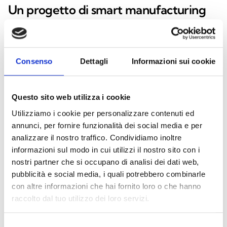
Un progetto di smart manufacturing
avanzato
Il riconoscimento è stato assegnato al progetto “Inim
Smart Manufacturing: AI, robotica e integrazione”, un
Consenso
Dettagli
Informazioni sui cookie
percorso strutturato di trasformazione industriale
sviluppato secondo i paradigmi Industria 4.0 e 5.0.
Questo sito web utilizza i cookie
Il progetto ha previsto una rimodulazione complessiva
Utilizziamo i cookie per personalizzare contenuti ed
della linea produttiva dello stabilimento Inim,
annunci, per fornire funzionalità dei social media e per
analizzare il nostro traffico. Condividiamo inoltre
attraverso la realizzazione di un’architettura
informazioni sul modo in cui utilizzi il nostro sito con i
completamente automatizzata e interconnessa.
nostri partner che si occupano di analisi dei dati web,
L’intervento integra:
pubblicità e social media, i quali potrebbero combinarle
con altre informazioni che hai fornito loro o che hanno
magazzini verticali automatici
raccolto dal tuo utilizzo dei loro servizi.
linee SMT con controlli AOI e a raggi X
linee PTH
Selezione