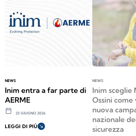
NEWS
NEWS
Inim entra a far parte di
Inim sceglie
AERME
Ossini come 
nuova camp
calendar_today
25 GIUGNO 2026
nazionale de
LEGGI DI PIÙ
south_east
sicurezza