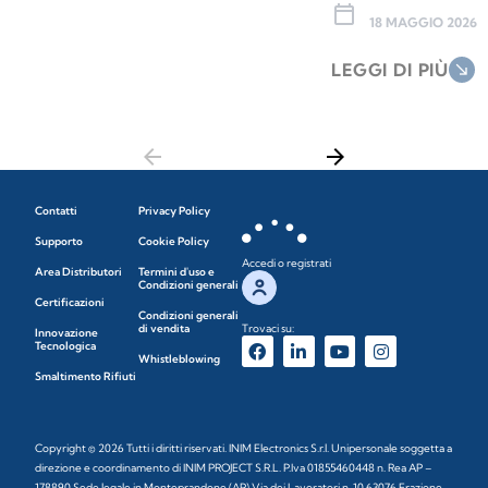
calendar_today
18 MAGGIO 2026
LEGGI DI PIÙ
south_east
arrow_back
arrow_forward
Contatti
Privacy Policy
Supporto
Cookie Policy
Accedi o registrati
Area Distributori
Termini d'uso e
Condizioni generali
Certificazioni
Condizioni generali
di vendita
Trovaci su:
Innovazione
Tecnologica
Whistleblowing
Smaltimento Rifiuti
Copyright © 2026 Tutti i diritti riservati. INIM Electronics S.r.l. Unipersonale soggetta a
direzione e coordinamento di INIM PROJECT S.R.L. P.Iva 01855460448 n. Rea AP –
178890 Sede legale in Monteprandone (AP) Via dei Lavoratori n. 10 63076 Frazione