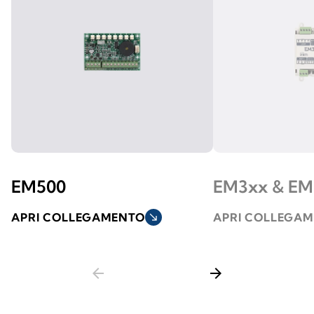
EM500
EM3xx & E
APRI COLLEGAMENTO
south_east
APRI COLLEGA
arrow_back
arrow_forward