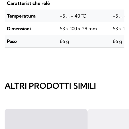
Caratteristiche relè
Temperatura
-5 ... + 40 °C
-5 ... +
Dimensioni
53 x 100 x 29 mm
53 x 1
Peso
66 g
66 g
ALTRI PRODOTTI SIMILI