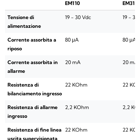
EM110
EM312
Tensione di
19 - 30 Vdc
19 - 30
alimentazione
Corrente assorbita a
80 μA
80 μA
riposo
Corrente assorbita in
20 mA
20 mA
allarme
Resistenza di
22 KOhm
22 KO
bilanciamento ingresso
Resistenza di allarme
2,2 KOhm
2,2 K
ingresso
Resistenza di fine linea
22 KOhm
22 KO
uscita supervisionata