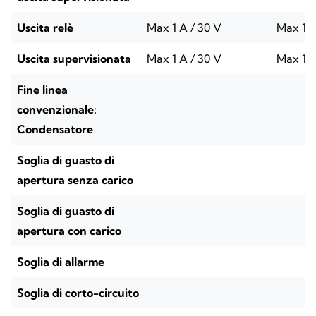
Uscita relè
Max 1 A / 30 V
Max 1 A
Uscita supervisionata
Max 1 A / 30 V
Max 1 A
Fine linea
convenzionale:
Condensatore
Soglia di guasto di
apertura senza carico
Soglia di guasto di
apertura con carico
Soglia di allarme
Soglia di corto-circuito