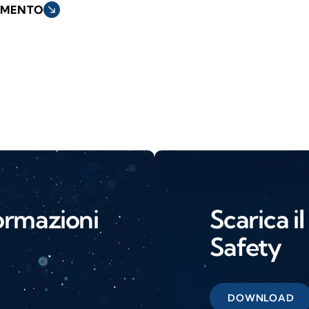
AMENTO
south_east
ormazioni
Scarica i
Safety
DOWNLOAD