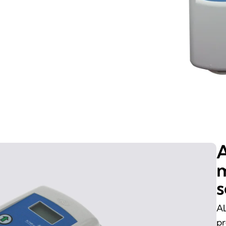
A
m
s
A
pr