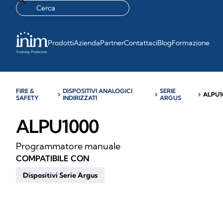
Prodotti
Azienda
Partner
Contattaci
Blog
Formazione
FIRE &
DISPOSITIVI ANALOGICI
SERIE
chevron_right
chevron_right
chevron_right
ALPU1
SAFETY
INDIRIZZATI
ARGUS
ALPU1000
Programmatore manuale
COMPATIBILE CON
Dispositivi Serie Argus