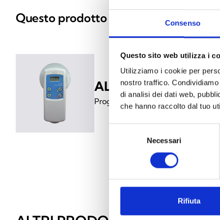
Questo prodotto è disponibile nelle se
Consenso
Questo sito web utilizza i c
Utilizziamo i cookie per perso
ALPU1000
nostro traffico. Condividiamo 
di analisi dei dati web, pubbl
Programmatore manuale Argus
che hanno raccolto dal tuo uti
Selezione
Necessari
del
consenso
Rifiuta