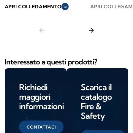
APRI COLLEGAMENTO
south_east
APRI COLLEGA
arrow_back
arrow_forward
Interessato a questi prodotti?
Richiedi
Scarica il
maggiori
catalogo
informazioni
Fire &
Safety
CONTATTACI