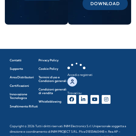
DOWNLOAD
Contatti
Privacy Policy
Supporto
Cookie Policy
Accedi o registrati
Area Distributori
Termini d'uso e
Condizioni generali
Certificazioni
Condizioni generali
di vendita
Trovaci su:
Innovazione
Tecnologica
Whistleblowing
Smaltimento Rifiuti
Copyright © 2026 Tutti i diritti riservati. INIM Electronics S.r.l. Unipersonale soggetta a
direzione e coordinamento di INIM PROJECT S.R.L. P.Iva 01855460448 n. Rea AP –