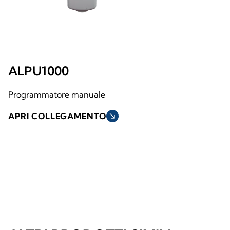
ALPU1000
Programmatore manuale
APRI COLLEGAMENTO
south_east