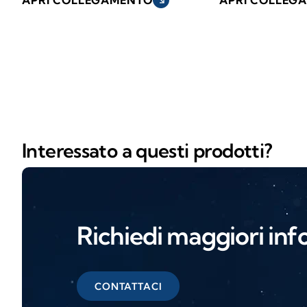
APRI COLLEGAMENTO
south_east
APRI COLLEG
Interessato a questi prodotti?
Richiedi maggiori inf
CONTATTACI