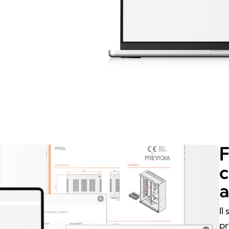
F
c
a
Il
pr