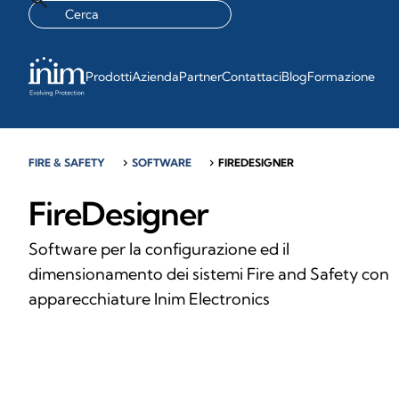
Prodotti
Azienda
Partner
Contattaci
Blog
Formazione
FIRE & SAFETY
chevron_right
SOFTWARE
chevron_right
FIREDESIGNER
FireDesigner
Software per la configurazione ed il
dimensionamento dei sistemi Fire and Safety con
apparecchiature Inim Electronics