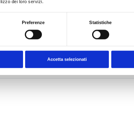
lizzo dei loro servizi.
utti
Preferenze
Statistiche
le Software
- Materiali (4)
 Presentazione Prodotto
- Materiali (2)
Accetta selezionati
re Fire & Safety
- Materiali (6)