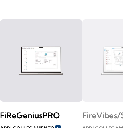
FiReGeniusPRO
FireVibes/