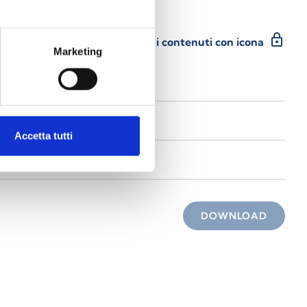
lock
Accedi, prima di scaricare i contenuti con icona
Marketing
Accetta tutti
DOWNLOAD