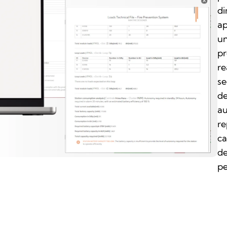
di
ap
un
pr
re
se
de
au
re
ca
de
pe