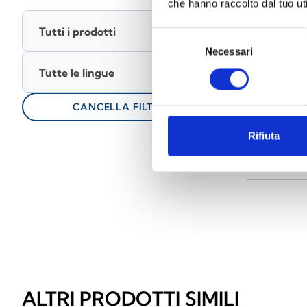
che hanno raccolto dal tuo uti
Materiali
(12)
Tutti i prodotti
Selezione
Seleziona t
Necessari
del
consenso
Tutte le lingue
lock
keyboard_arrow_down
Manua
CANCELLA FILTRI
keyboard_arrow_down
Video
Rifiuta
lock
keyboard_arrow_down
Softwa
ALTRI PRODOTTI SIMILI