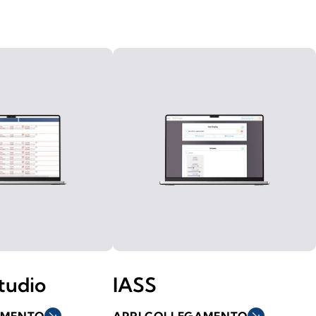
tudio
IASS