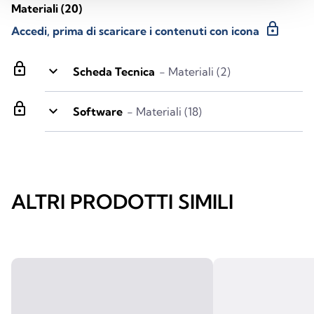
Materiali
(20)
lock
Accedi, prima di scaricare i contenuti con icona
lock
keyboard_arrow_down
Scheda Tecnica
- Materiali (2)
lock
keyboard_arrow_down
Software
- Materiali (18)
ALTRI PRODOTTI SIMILI