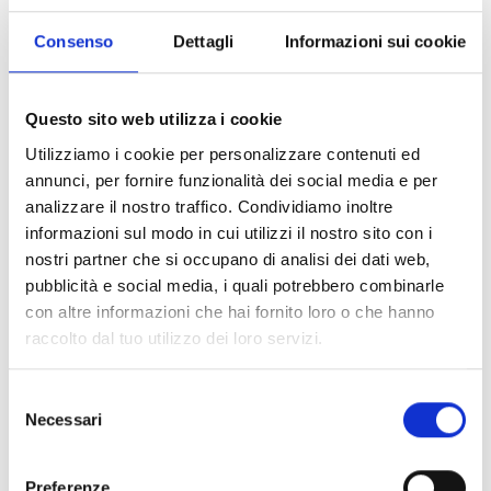
più rapidi. Tra le principali caratteristiche del
Consenso
Dettagli
Informazioni sui cookie
software troviamo: l’architettura client/server,
integrazione con sistemi di terze parti, gestione
telecamere, compatibilità con file AutoCAD,
Questo sito web utilizza i cookie
controllo multischermo e la gestione sistemi di
Utilizziamo i cookie per personalizzare contenuti ed
controllo degli accessi.
annunci, per fornire funzionalità dei social media e per
analizzare il nostro traffico. Condividiamo inoltre
informazioni sul modo in cui utilizzi il nostro sito con i
nostri partner che si occupano di analisi dei dati web,
Scarica il software
pubblicità e social media, i quali potrebbero combinarle
con altre informazioni che hai fornito loro o che hanno
raccolto dal tuo utilizzo dei loro servizi.
Selezione
Necessari
Scarica Hevoluto
del
consenso
Accedi a MyInim e scarica il
software nella sezione documenti
Preferenze