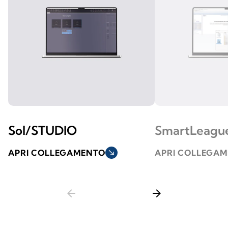
Sol/STUDIO
SmartLeagu
APRI COLLEGAMENTO
south_east
APRI COLLEGA
arrow_back
arrow_forward