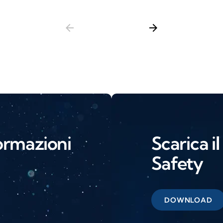
arrow_back
arrow_forward
ormazioni
Scarica i
Safety
DOWNLOAD