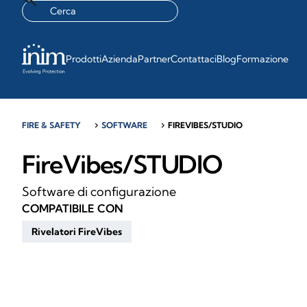
Prodotti
Azienda
Partner
Contattaci
Blog
Formazione
FIRE & SAFETY
chevron_right
SOFTWARE
chevron_right
FIREVIBES/STUDIO
FireVibes/STUDIO
Software di configurazione
COMPATIBILE CON
Rivelatori FireVibes