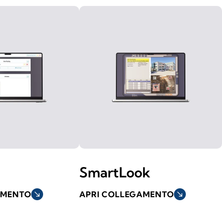
SmartLook
AMENTO
south_east
APRI COLLEGAMENTO
south_east