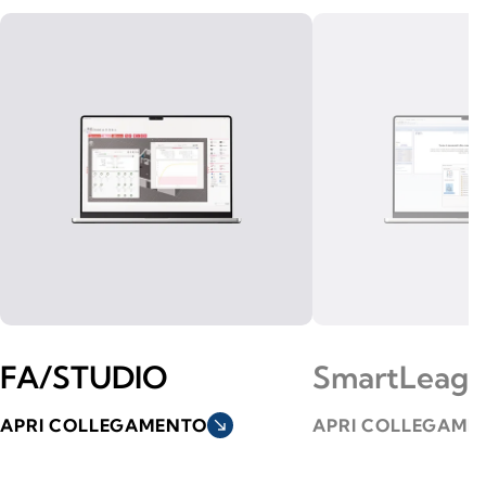
FA/STUDIO
SmartLeag
APRI COLLEGAMENTO
south_east
APRI COLLEGAME