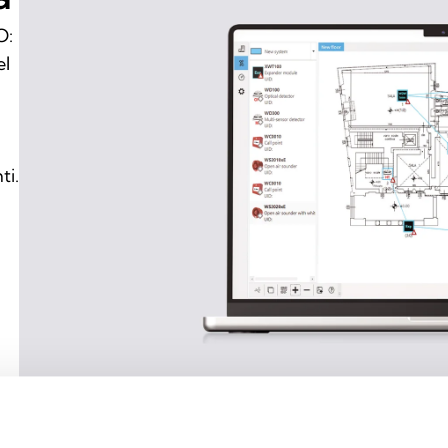
O:
el
ti.