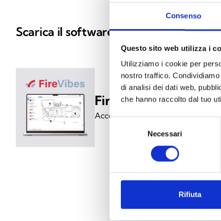
Consenso
Scarica il software
Questo sito web utilizza i c
Utilizziamo i cookie per perso
nostro traffico. Condividiamo 
di analisi dei dati web, pubbl
FireVibes/STUDIO
che hanno raccolto dal tuo uti
Accedi a MyInim e scarica il softw
Selezione
Necessari
del
consenso
Rifiuta