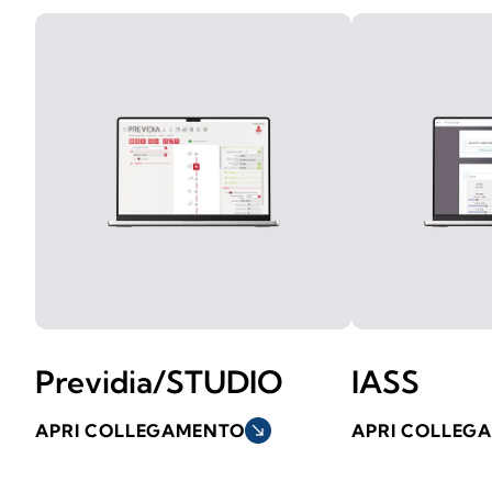
Previdia/STUDIO
IASS
APRI COLLEGAMENTO
south_east
APRI COLLEG