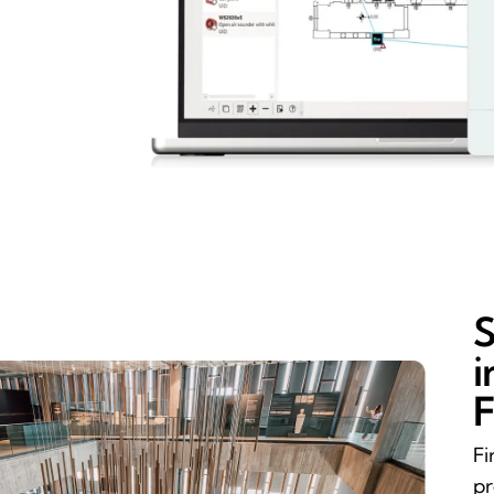
S
i
F
Fi
pr