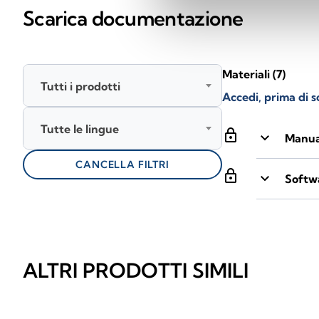
Scarica documentazione
Materiali
(7)
Tutti i prodotti
Accedi, prima di s
Tutte le lingue
lock
keyboard_arrow_down
Manua
CANCELLA FILTRI
lock
keyboard_arrow_down
Softwa
ALTRI PRODOTTI SIMILI