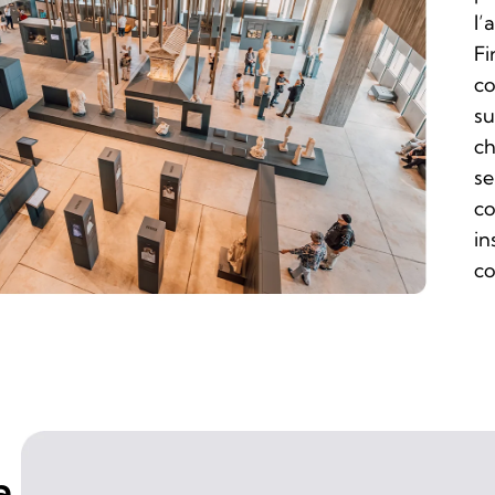
l’
Fi
co
su
ch
se
co
in
co
a