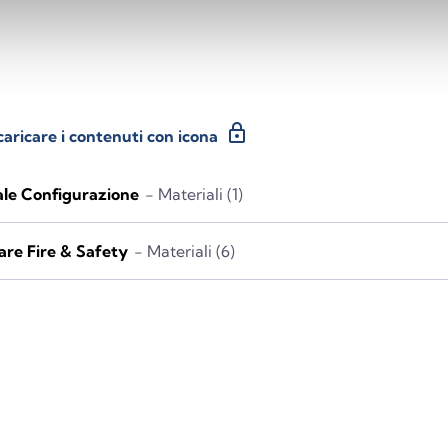
lock
caricare i contenuti con icona
le Configurazione
- Materiali (1)
re Fire & Safety
- Materiali (6)