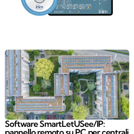
Software SmartLetUSee/IP:
pannello remoto su PC per centrali