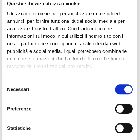
Questo sito web utilizza i cookie
d’uso completa, simile a quella del pannello fisico,
ma con la flessibilità del controllo remoto.
Utilizziamo i cookie per personalizzare contenuti ed
annunci, per fornire funzionalità dei social media e per
analizzare il nostro traffico. Condividiamo inoltre
informazioni sul modo in cui utilizzi il nostro sito con i
nostri partner che si occupano di analisi dei dati web,
Scarica il software
pubblicità e social media, i quali potrebbero combinarle
con altre informazioni che hai fornito loro o che hanno
raccolto dal tuo utilizzo dei loro servizi.
Selezione
SmartLetUSee/IP
Necessari
del
Accedi a MyInim e scarica il
consenso
software nella sezione documenti
Preferenze
DOCUMENTAZIONE
Statistiche