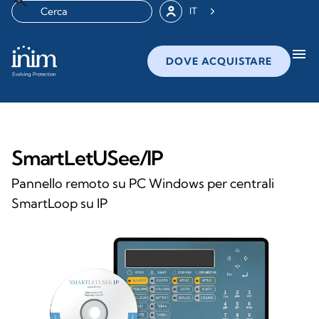
IT
menu
DOVE ACQUISTARE
SmartLetUSee/IP
Pannello remoto su PC Windows per centrali
SmartLoop su IP