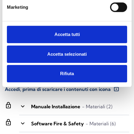
Scarica la documentazione
Marketing
Accetta tutti
Tutti i prodotti
Tutte le lingue
Accetta selezionati
CANCELLA FILTRI
Rifiuta
Materiali
(8)
lock
Accedi, prima di scaricare i contenuti con icona
lock
keyboard_arrow_down
Manuale Installazione
- Materiali (2)
lock
keyboard_arrow_down
Software Fire & Safety
- Materiali (6)