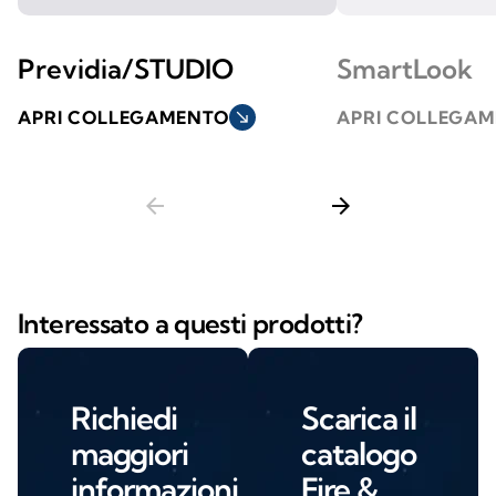
Previdia/STUDIO
SmartLook
APRI COLLEGAMENTO
south_east
APRI COLLEGA
arrow_back
arrow_forward
Interessato a questi prodotti?
Richiedi
Scarica il
maggiori
catalogo
informazioni
Fire &