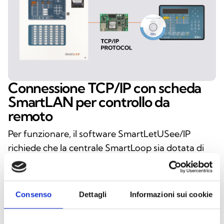
Connessione TCP/IP con scheda
SmartLAN per controllo da
remoto
Per funzionare, il software SmartLetUSee/IP
richiede che la centrale SmartLoop sia dotata di
scheda SmartLAN o SmartLAN/SF, connessa a
una rete Ethernet. La comunicazione avviene
tramite protocollo TCP/IP, assicurando velocità,
Consenso
Dettagli
Informazioni sui cookie
affidabilità e possibilità di gestione da remoto.
L’interfaccia intuitiva garantisce un’esperienza