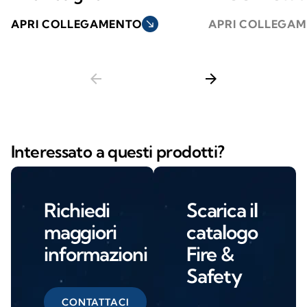
APRI COLLEGAMENTO
south_east
APRI COLLEGA
arrow_back
arrow_forward
Interessato a questi prodotti?
Richiedi
Scarica il
maggiori
catalogo
informazioni
Fire &
Safety
CONTATTACI