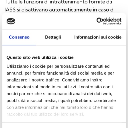
Tutte le funzioni di intrattenimento fornite da
IASS si disattivano automaticamente in caso di
emergenza, per dare totale priorità alle funzioni di
evacuazione vocale previste dal sistema
antincendio. L’accesso può avvenire da un
Consenso
Dettagli
Informazioni sui cookie
numero illimitato di utenti, ciascuno con i propri
diritti di utilizzo, tramite interfaccia web o app
dedicata. Ideale per ambienti commerciali, hotel,
Questo sito web utilizza i cookie
uffici e strutture pubbliche, il sistema consente di
Utilizziamo i cookie per personalizzare contenuti ed
regolare volumi, equalizzazioni, sorgenti e
annunci, per fornire funzionalità dei social media e per
analizzare il nostro traffico. Condividiamo inoltre
messaggi audio, offrendo un controllo totale delle
informazioni sul modo in cui utilizzi il nostro sito con i
zone sonore senza compromettere la sicurezza.
nostri partner che si occupano di analisi dei dati web,
Con Inim Audio System Server, entertainment e
pubblicità e social media, i quali potrebbero combinarle
protezione convivono in un’unica soluzione
con altre informazioni che hai fornito loro o che hanno
affidabile e innovativa.
raccolto dal tuo utilizzo dei loro servizi.