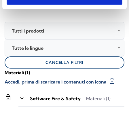
Scarica la documentazione
Tutti i prodotti
Tutte le lingue
CANCELLA FILTRI
Materiali
(1)
lock
Accedi, prima di scaricare i contenuti con icona
lock
keyboard_arrow_down
Software Fire & Safety
- Materiali (1)