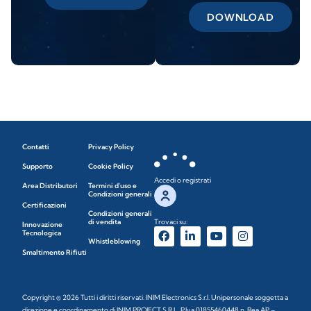
DOWNLOAD
Contatti
Privacy Policy
Supporto
Cookie Policy
Accedi o registrati
Area Distributori
Termini d'uso e
Condizioni generali
Certificazioni
Condizioni generali
di vendita
Trovaci su:
Innovazione
Tecnologica
Whistleblowing
Smaltimento Rifiuti
Copyright © 2026 Tutti i diritti riservati. INIM Electronics S.r.l. Unipersonale soggetta a
direzione e coordinamento di INIM PROJECT S.R.L. P.Iva 01855460448 n. Rea AP –