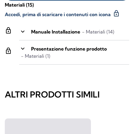
Materiali
(15)
lock
Accedi, prima di scaricare i contenuti con icona
lock
keyboard_arrow_down
Manuale Installazione
- Materiali (14)
keyboard_arrow_down
Presentazione funzione prodotto
lock
- Materiali (1)
ALTRI PRODOTTI SIMILI