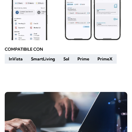
COMPATIBILE CON
InVista
SmartLiving
Sol
Prime
PrimeX