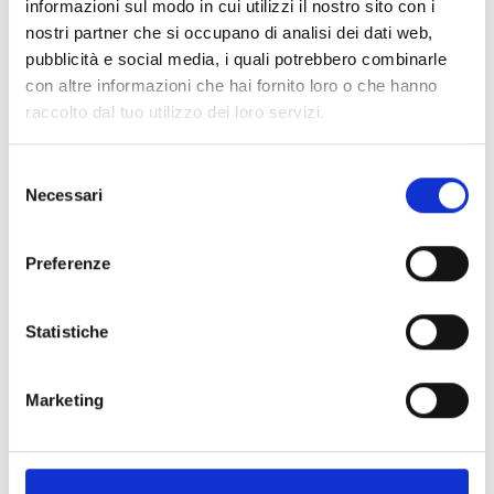
informazioni sul modo in cui utilizzi il nostro sito con i
nostri partner che si occupano di analisi dei dati web,
pubblicità e social media, i quali potrebbero combinarle
Scarica InimTech Security
con altre informazioni che hai fornito loro o che hanno
raccolto dal tuo utilizzo dei loro servizi.
Selezione
Necessari
Scarica versione Android
del
consenso
Inquadra il codice QR o clicca il
bottone
Preferenze
Download
Statistiche
Marketing
Scarica versione iOS
Inquadra il codice QR o clicca il
bottone