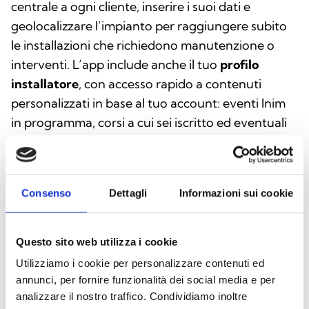
centrale a ogni cliente, inserire i suoi dati e
geolocalizzare l’impianto per raggiungere subito
le installazioni che richiedono manutenzione o
interventi. L’app include anche il tuo
profilo
installatore
, con accesso rapido a contenuti
personalizzati in base al tuo account: eventi Inim
in programma, corsi a cui sei iscritto ed eventuali
esami previsti. Tutto in un unico ambiente, per
lavorare meglio e restare sempre aggiornato.
InimTech Security ti dà anche una vera e propria
Consenso
Dettagli
Informazioni sui cookie
identità digitale installatore. Oltre alla tua foto,
avrai un codice univoco che ti identifica all’interno
dell’ecosistema dei servizi Inim, facilitando
Questo sito web utilizza i cookie
riconoscimento e accesso a tutto ciò che ti è
Utilizziamo i cookie per personalizzare contenuti ed
dedicato.
annunci, per fornire funzionalità dei social media e per
analizzare il nostro traffico. Condividiamo inoltre