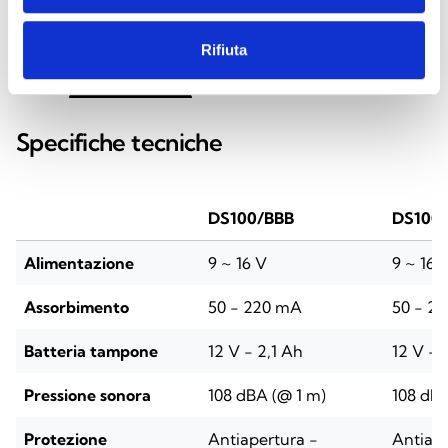
Rifiuta
SPECIFICHE
DOCUMENTAZIONE
Specifiche tecniche
DS100/BBB
DS100
Alimentazione
9 ~ 16 V
9 ~ 16 
Assorbimento
50 - 220 mA
50 - 2
Batteria tampone
12 V - 2,1 Ah
12 V - 
Pressione sonora
108 dBA (@ 1 m)
108 dBA
Protezione
Antiapertura -
Antiape