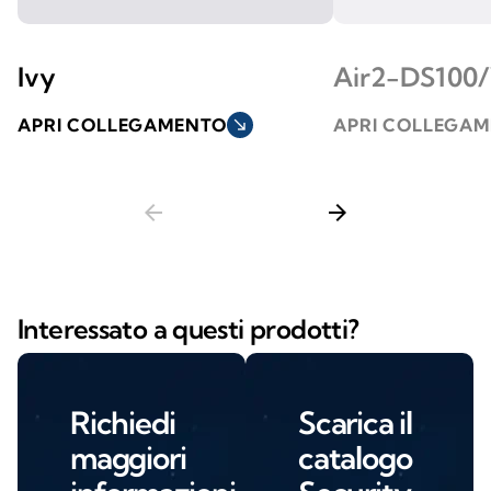
Ivy
Air2-DS100
APRI COLLEGAMENTO
south_east
APRI COLLEGA
arrow_back
arrow_forward
Interessato a questi prodotti?
Richiedi
Scarica il
maggiori
catalogo