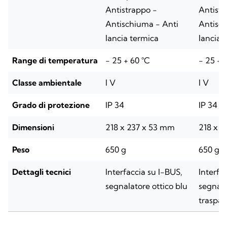
Antistrappo -
Antistr
Antischiuma - Anti
Antisch
lancia termica
lancia 
Range di temperatura
- 25 + 60 °C
- 25 + 
Classe ambientale
l V
l V
Grado di protezione
IP 34
IP 34
Dimensioni
218 x 237 x 53 mm
218 x 
Peso
650 g
650 g
Dettagli tecnici
Interfaccia su I-BUS,
Interfa
segnalatore ottico blu
segnala
traspar