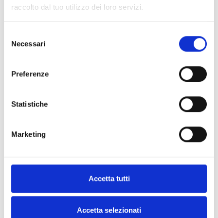
raccolto dal tuo utilizzo dei loro servizi.
Selezione
Necessari
del
DS100/BBT
consenso
Sirena per esterno autoalimentata
Preferenze
interfaccia su I-BUS, segnalatore
ottico trasparente
Statistiche
Marketing
DS100/BBB
Sirena per esterno autoalimentata
interfaccia su I-BUS, segnalatore
Accetta tutti
ottico blu
Accetta selezionati