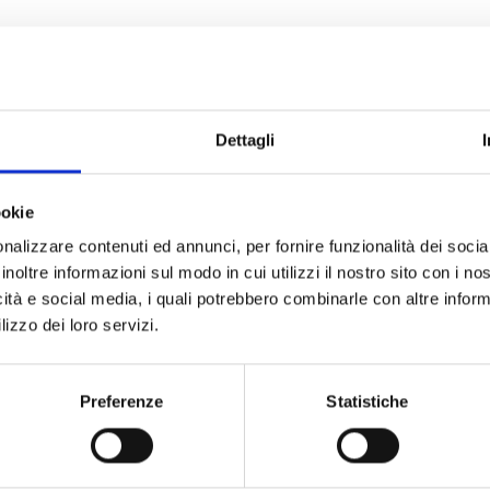
guenti versioni
Dettagli
Air
ookie
Sirena
nalizzare contenuti ed annunci, per fornire funzionalità dei socia
istema antischiuma
antis
inoltre informazioni sul modo in cui utilizzi il nostro sito con i n
icità e social media, i quali potrebbero combinarle con altre inform
lizzo dei loro servizi.
Preferenze
Statistiche
SPECIFICHE
DOCUMENTAZIONE