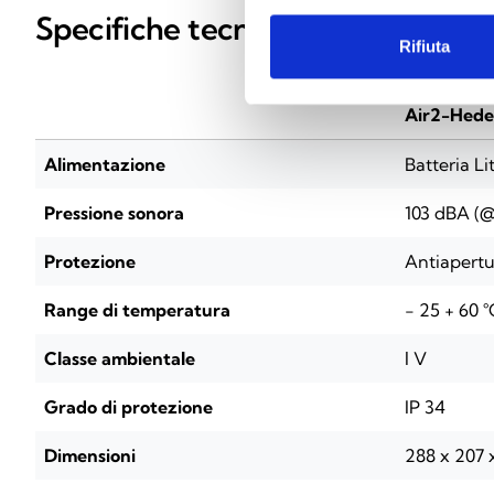
Specifiche tecniche
Rifiuta
Air2-Hede
Alimentazione
Batteria L
Pressione sonora
103 dBA (@
Protezione
Antiapertu
Range di temperatura
- 25 + 60 °
Classe ambientale
l V
Grado di protezione
IP 34
Dimensioni
288 x 207 