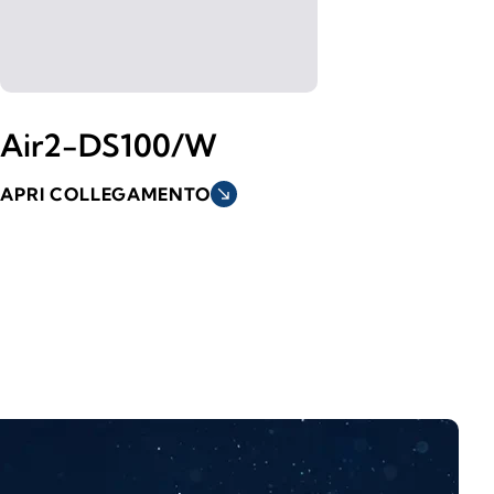
Air2-DS100/W
APRI COLLEGAMENTO
south_east