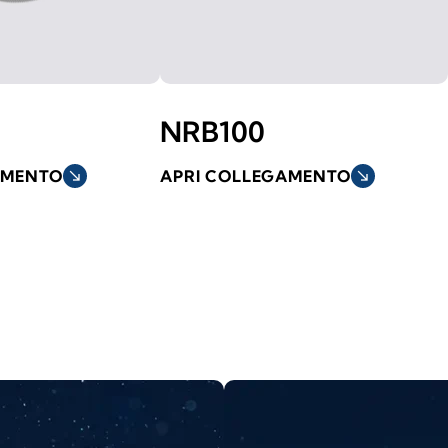
NRB100
AMENTO
south_east
APRI COLLEGAMENTO
south_east