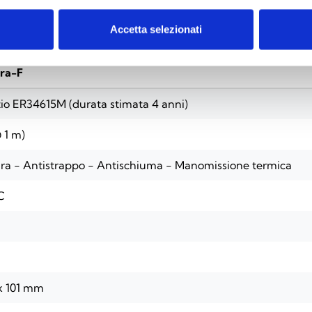
Accetta selezionati
ra-F
itio ER34615M (durata stimata 4 anni)
 1 m)
ra - Antistrappo - Antischiuma - Manomissione termica
C
x 101 mm