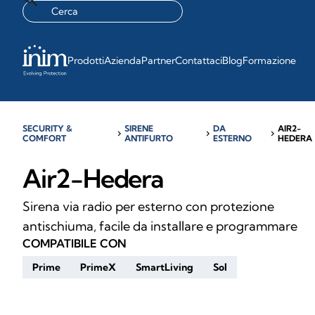
Prodotti
Azienda
Partner
Contattaci
Blog
Formazione
SECURITY &
SIRENE
DA
AIR2-
chevron_right
chevron_right
chevron_right
COMFORT
ANTIFURTO
ESTERNO
HEDERA
Air2-Hedera
Sirena via radio per esterno con protezione
antischiuma, facile da installare e programmare
COMPATIBILE CON
Prime
PrimeX
SmartLiving
Sol