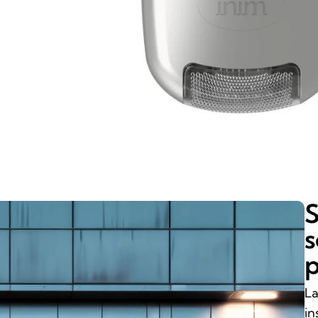
S
s
p
La
in