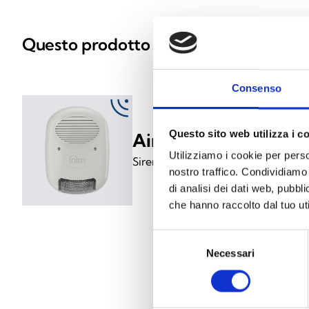
Questo prodotto è disponibile nelle se
Consenso
Questo sito web utilizza i c
Air2-Hedera-F
Utilizziamo i cookie per perso
Sirena da esterno via radio con s
nostro traffico. Condividiamo 
di analisi dei dati web, pubbl
che hanno raccolto dal tuo uti
Selezione
Necessari
del
consenso