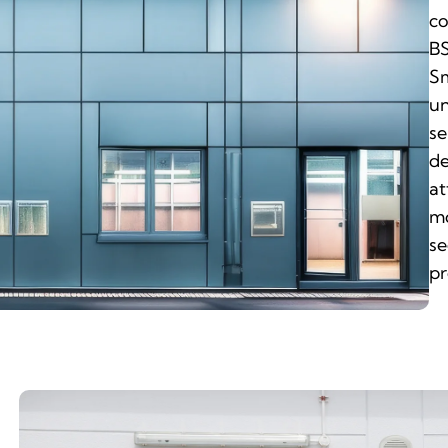
co
BS
Sm
un
se
de
at
mo
se
pr