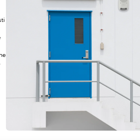
ti
e
one
e