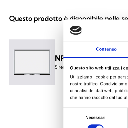
Questo prodotto è disponibile nelle se
Consenso
NRB100B
Sirena autoalimentata per esterno 
Questo sito web utilizza i c
Utilizziamo i cookie per perso
nostro traffico. Condividiamo 
di analisi dei dati web, pubbl
che hanno raccolto dal tuo uti
Selezione
Necessari
del
consenso