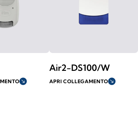
Air2-DS100/W
AMENTO
south_east
APRI COLLEGAMENTO
south_east