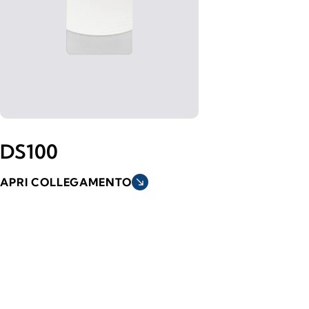
DS100
APRI COLLEGAMENTO
south_east