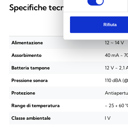
Specifiche tecniche
Rifiuta
NRB100
Alimentazione
12 ~ 14 V
Assorbimento
40 mA - 7
Batteria tampone
12 V - 2,1 
Pressione sonora
110 dBA (@
Protezione
Antiapertu
Range di temperatura
- 25 + 60 °
Classe ambientale
l V