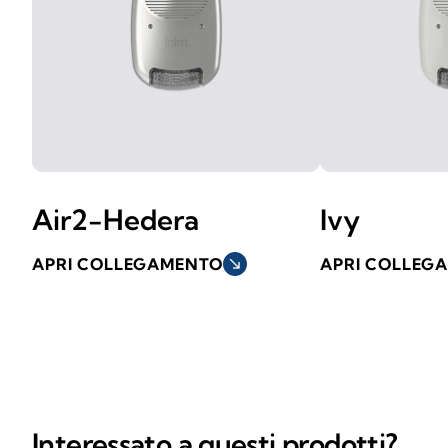
Air2-Hedera
Ivy
APRI COLLEGAMENTO
south_east
APRI COLLEG
Interessato a questi prodotti?