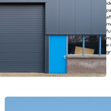
id
pa
af
mo
fu
ma
e 
gr