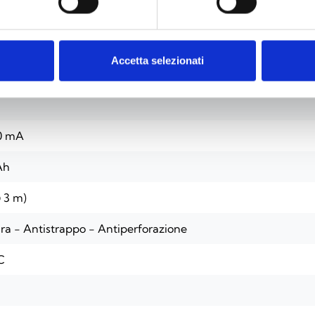
Accetta selezionati
0 mA
Ah
 3 m)
ra - Antistrappo - Antiperforazione
C