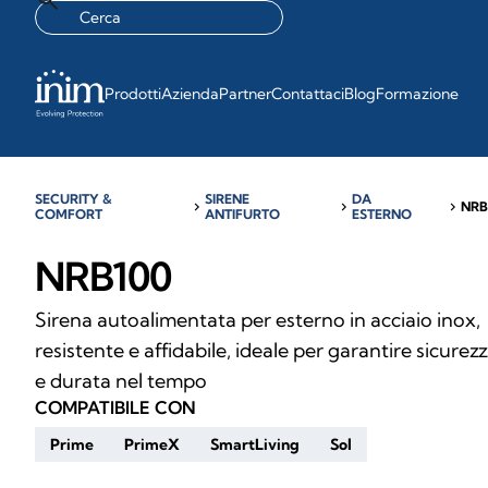
Prodotti
Azienda
Partner
Contattaci
Blog
Formazione
SECURITY &
SIRENE
DA
chevron_right
chevron_right
chevron_right
NRB
COMFORT
ANTIFURTO
ESTERNO
NRB100
Sirena autoalimentata per esterno in acciaio inox,
resistente e affidabile, ideale per garantire sicurez
e durata nel tempo
COMPATIBILE CON
Prime
PrimeX
SmartLiving
Sol