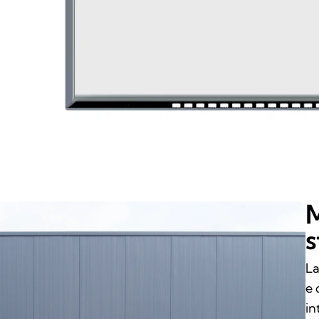
M
s
La
e 
in