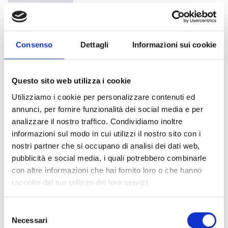
Discovery
Consenso
Dettagli
Informazioni sui cookie
Discovery Marine
Questo sito web utilizza i cookie
Utilizziamo i cookie per personalizzare contenuti ed
annunci, per fornire funzionalità dei social media e per
analizzare il nostro traffico. Condividiamo inoltre
informazioni sul modo in cui utilizzi il nostro sito con i
Interessieren Sie sich für dieses
nostri partner che si occupano di analisi dei dati web,
Produkt?
pubblicità e social media, i quali potrebbero combinarle
con altre informazioni che hai fornito loro o che hanno
raccolto dal tuo utilizzo dei loro servizi.
Weitere
Finden
Selezione
Informationen
Sie einen
Necessari
del