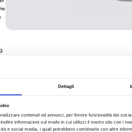
er
Die
n
g.
g
Dettagli
ookie
M
nalizzare contenuti ed annunci, per fornire funzionalità dei socia
inoltre informazioni sul modo in cui utilizzi il nostro sito con i n
S
icità e social media, i quali potrebbero combinarle con altre inform