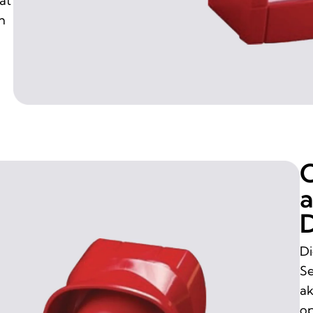
ät
n
O
a
D
Di
Se
ak
op