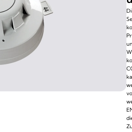
Di
Se
ko
Pr
um
W
k
CO
ka
we
vo
we
EN
di
Zu