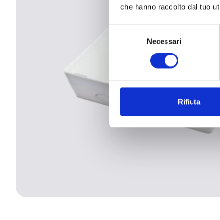
che hanno raccolto dal tuo uti
Selezione
Necessari
del
consenso
Rifiuta