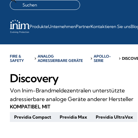
Produkte
Unternehmen
Partner
Kontaktieren Sie uns
Blo
FIRE &
ANALOG
APOLLO-
chevron_right
chevron_right
chevron_right
DISCOV
SAFETY
ADRESSIERBARE GERÄTE
SERIE
Discovery
Von Inim-Brandmeldezentralen unterstützte
adressierbare analoge Geräte anderer Hersteller
KOMPATIBEL MIT
Previdia Compact
Previdia Max
Previdia UltraVox