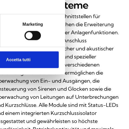
randmeldesysteme
ressierbare Module und Schnittstellen für
andmeldesysteme ermöglichen die Erweiterung
Marketing
d individuelle Anpassung der Anlagenfunktionen.
e bieten Lösungen für den Anschluss
nventioneller Melder, optischer und akustischer
gnalgeber, Lichtschranken und spezieller
Accetta tutti
nsoren. Die Module sind in verschiedenen
sführungen erhältlich und ermöglichen die
erwachung von Ein- und Ausgängen, die
steuerung von Sirenen und Glocken sowie die
erwachung von Leitungen auf Unterbrechungen
d Kurzschlüsse. Alle Module sind mit Status-LEDs
d einem integrierten Kurzschlussisolator
sgestattet und gewährleisten so höchste