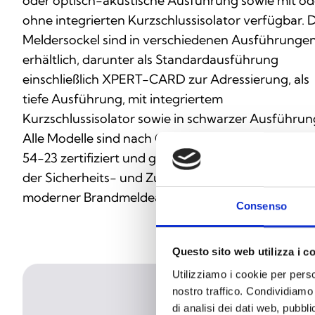
oder optisch-akustische Ausführung sowie mit od
ohne integrierten Kurzschlussisolator verfügbar. 
Meldersockel sind in verschiedenen Ausführunge
erhältlich, darunter als Standardausführung
einschließlich XPERT-CARD zur Adressierung, als
tiefe Ausführung, mit integriertem
Kurzschlussisolator sowie in schwarzer Ausführun
Alle Modelle sind nach CE-CPR, EN 54-3 und EN
54-23 zertifiziert und gewährleisten die Einhaltun
der Sicherheits- und Zuverlässigkeitsstandards
moderner Brandmeldeanlagen.
Consenso
Questo sito web utilizza i c
Utilizziamo i cookie per perso
nostro traffico. Condividiamo 
di analisi dei dati web, pubbl