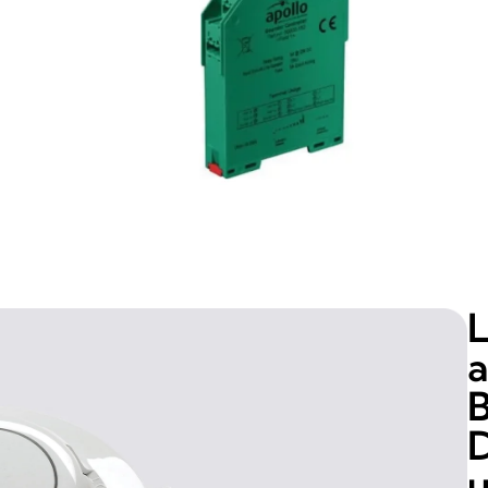
L
a
B
D
u