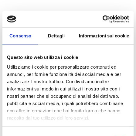
Consenso
Dettagli
Informazioni sui cookie
Questo sito web utilizza i cookie
Utilizziamo i cookie per personalizzare contenuti ed
annunci, per fornire funzionalità dei social media e per
analizzare il nostro traffico. Condividiamo inoltre
informazioni sul modo in cui utilizzi il nostro sito con i
Optische und optisch-akustische
nostri partner che si occupano di analisi dei dati web,
Signalgeber der XP95-Serie
pubblicità e social media, i quali potrebbero combinarle
con altre informazioni che hai fornito loro o che hanno
Die optischen und optisch-akustischen
raccolto dal tuo utilizzo dei loro servizi.
Signalgeber der XP95-Serie bieten umfassende
Lösungen für den Brandschutz. Dabei wird
Selezione