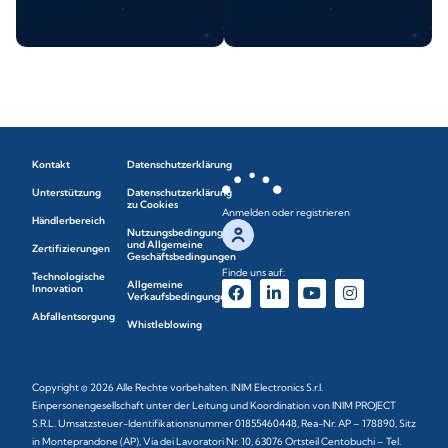
Kontakt
Datenschutzerklärung
Unterstützung
Datenschutzerklärung
zu Cookies
Anmelden oder registrieren
Händlerbereich
Nutzungsbedingungen
und Allgemeine
Zertifizierungen
Geschäftsbedingungen
Finde uns auf:
Technologische
Allgemeine
Innovation
Verkaufsbedingungen
Abfallentsorgung
Whistleblowing
Copyright © 2026 Alle Rechte vorbehalten. INIM Electronics S.r.l.
Einpersonengesellschaft unter der Leitung und Koordination von INIM PROJECT
S.R.L. Umsatzsteuer-Identifikationsnummer 01855460448, Rea-Nr. AP – 178890, Sitz
in Monteprandone (AP), Via dei Lavoratori Nr. 10, 63076 Ortsteil Centobuchi – Tel.