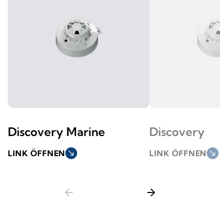
Discovery Marine
Discovery
LINK ÖFFNEN
south_east
LINK ÖFFNEN
south_east
arrow_back
arrow_forward