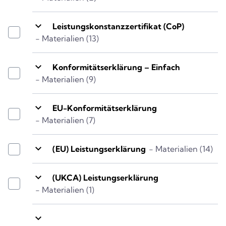
keyboard_arrow_down
Leistungskonstanzzertifikat (CoP)
- Materialien (13)
keyboard_arrow_down
Konformitätserklärung – Einfach
- Materialien (9)
keyboard_arrow_down
EU-Konformitätserklärung
- Materialien (7)
keyboard_arrow_down
(EU) Leistungserklärung
- Materialien (14)
keyboard_arrow_down
(UKCA) Leistungserklärung
- Materialien (1)
keyboard_arrow_down