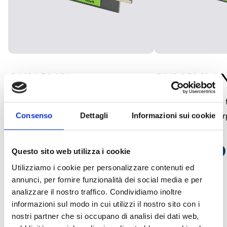
OHMCM2L
OHMCMLA
2-Schleifen-Modul für die Harper
Webserver-Modul f
Manager- und Harper Manager XL-
Manager- und Har
Consenso
Dettagli
Informazioni sui cookie
Zentralen
Zentralen
LINK ÖFFNEN
south_east
LINK ÖFFNEN
south_east
Questo sito web utilizza i cookie
Utilizziamo i cookie per personalizzare contenuti ed
annunci, per fornire funzionalità dei social media e per
analizzare il nostro traffico. Condividiamo inoltre
arrow_back
arrow_forward
informazioni sul modo in cui utilizzi il nostro sito con i
nostri partner che si occupano di analisi dei dati web,