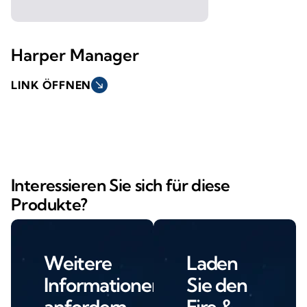
Harper Manager
LINK ÖFFNEN
south_east
Interessieren Sie sich für diese
Produkte?
Weitere
Laden
Informationen
Sie den
anfordern
Fire &