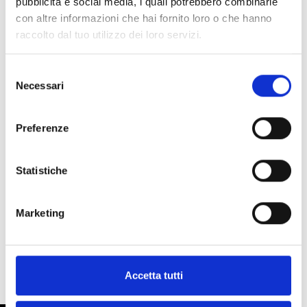
pubblicità e social media, i quali potrebbero combinarle
con altre informazioni che hai fornito loro o che hanno
raccolto dal tuo utilizzo dei loro servizi.
Dieses Produkt ist in folgenden
Ausführungen erhältlich
Selezione
Necessari
del
consenso
Preferenze
HPMNGXL
Harper Manager XL-Zentrale mit
Statistiche
integriertem Zwei-Schleifen-
Modul
Marketing
Accetta tutti
TECHNISCHE SPEZIFIKATIONEN
DOKUMENTATION