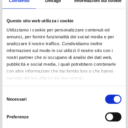
Consenso
Dettagli
Informazioni sui cookie
Halterungen für die Montage in
19-Zoll-Racks der Harper
Manager-Zentrale
Questo sito web utilizza i cookie
Utilizziamo i cookie per personalizzare contenuti ed
annunci, per fornire funzionalità dei social media e per
analizzare il nostro traffico. Condividiamo inoltre
OHMXLCABRK
informazioni sul modo in cui utilizzi il nostro sito con i
nostri partner che si occupano di analisi dei dati web,
Halterungen für die Montage in
pubblicità e social media, i quali potrebbero combinarle
19-Zoll-Racks der Harper
con altre informazioni che hai fornito loro o che hanno
Manager XL-Zentrale
raccolto dal tuo utilizzo dei loro servizi.
Selezione
Necessari
OHMCABSP
del
consenso
Abstandshalter mit
Kabeldurchführung für die
Preferenze
Wandmontage der Harper