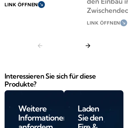
den Einbau i
LINK ÖFFNEN
south_east
Zwischende
LINK ÖFFNEN
south_east
arrow_back
arrow_forward
Interessieren Sie sich für diese
Produkte?
Weitere
Laden
Informationen
Sie den
anfordern
Fire &