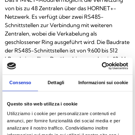
von bis zu 48 Zentralen über das HORNET+-
Netzwerk. Es verfügt über zwei RS485-
Schnittstellen zur Verbindung mit weiteren
Zentralen, wobei die Verkabelung als
geschlossener Ring ausgeführt wird. Die Baudrate
der RS485-Schnittstellen ist von 9.600 bis 512
kBaud einstellbar. Darüber hinaus steht ein 12-V-
Ausgang zur Versorgung von RS485-Glasfaser-
Konvertern zur Verfügung. Pro Zentrale kann ein
Consenso
Dettagli
Informazioni sui cookie
IFMNET-Modul eingesetzt werden. Alle im
HORNET+-Netzwerk verbundenen Zentralen
müssen mit einem IFMNET-Modul ausgestattet
Questo sito web utilizza i cookie
sein.
Utilizziamo i cookie per personalizzare contenuti ed
annunci, per fornire funzionalità dei social media e per
analizzare il nostro traffico. Condividiamo inoltre