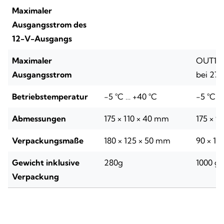
Maximaler
Ausgangsstrom des
12-V-Ausgangs
Maximaler
OUT1 u
Ausgangsstrom
bei 27,
Betriebstemperatur
-5 °C … +40 °C
-5 °C …
Abmessungen
175 × 110 × 40 mm
175 × 98
Verpackungsmaße
180 × 125 × 50 mm
90 × 11
Gewicht inklusive
280g
1000 g
Verpackung