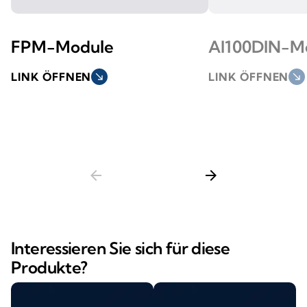
FPM-Module
AI100DIN-M
LINK ÖFFNEN
south_east
LINK ÖFFNEN
south_east
arrow_back
arrow_forward
Interessieren Sie sich für diese
Produkte?