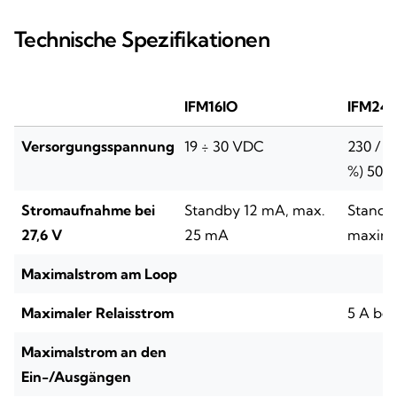
Technische Spezifikationen
IFM16IO
IFM241
Versorgungsspannung
19 ÷ 30 VDC
230 / 1
%) 50/6
Stromaufnahme bei
Standby 12 mA, max.
Standb
27,6 V
25 mA
maxima
Maximalstrom am Loop
Maximaler Relaisstrom
5 A bei
Maximalstrom an den
Ein-/Ausgängen